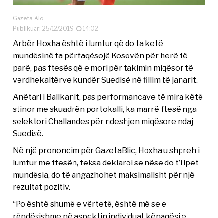
Gazeta Alo
Publikuar: 25/12/2019
14:02
Arbër Hoxha është i lumtur që do ta ketë
mundësinë ta përfaqësojë Kosovën për herë të
parë, pas ftesës që e mori për takimin miqësor të
verdhekaltërve kundër Suedisë në fillim të janarit.
Anëtari i Ballkanit, pas performancave të mira këtë
stinor me skuadrën portokalli, ka marrë ftesë nga
selektori Challandes për ndeshjen miqësore ndaj
Suedisë.
Në një prononcim për GazetaBlic, Hoxha u shpreh i
lumtur me ftesën, teksa deklaroi se nëse do t’i ipet
mundësia, do të angazhohet maksimalisht për një
rezultat pozitiv.
“Po është shumë e vërtetë, është më se e
rëndësishme në aspektin individual, kënaqësi e