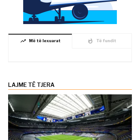
trending_up
whatshot
Më të lexuarat
Të fundit
LAJME TË TJERA