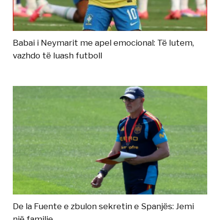
Babai i Neymarit me apel emocional: Të lutem,
vazhdo të luash futboll
De la Fuente e zbulon sekretin e Spanjës: Jemi
një familje