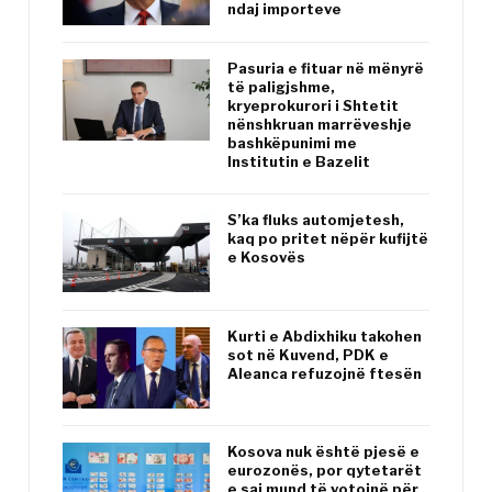
ndaj importeve
Pasuria e fituar në mënyrë
të paligjshme,
kryeprokurori i Shtetit
nënshkruan marrëveshje
bashkëpunimi me
Institutin e Bazelit
S’ka fluks automjetesh,
kaq po pritet nëpër kufijtë
e Kosovës
Kurti e Abdixhiku takohen
sot në Kuvend, PDK e
Aleanca refuzojnë ftesën
Kosova nuk është pjesë e
eurozonës, por qytetarët
e saj mund të votojnë për