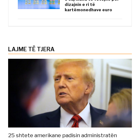
dizajnin e ri të
kartëmonedhave euro
LAJME TË TJERA
25 shtete amerikane padisin administratën