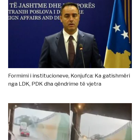
Formimi i institucioneve, Konjufca: Ka gatishmëri
nga LDK, PDK dha qëndrime të vjetra