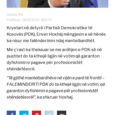
Gazeta Alo
Publikuar: 28/12/2020
11:07
Kryetari në detyrë i Partisë Demokratike të
Kosovës (PDK), Enver Hoxhaj mëngjesin e së hënës
ka nisur me falënderimin ndaj mantelbardhët.
Me ç’rast ka theksuar se me ardhjen e PDK-së në
pushtet do ta kthejë ligjin në votim që garanton
dyfishimin e pagave për profesionistët
shëndetësorë.
“Të gjithë mantelbardhëve në vijën e parë të frontit –
FALEMINDERIT! PDK do ta kthejë ligjin në votim, që
garanton dyfishimin e pagave për profesionistët
shëndetësorë!”,
ka shkruar Hoxhaj.