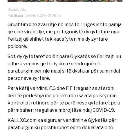
Gazeta Alo
Publikuar: 16/08/2020
09:16
Grushtim dhe zvarritje në mes të rrugës ishte pamja
që u bë virale dje, me protagonistë dy qytetarë nga
Ferizaj që shihet tek kacafyten me dy zyrtarë
policorë.
Sot, dy qytetarët dolën para Gjykatës së Ferizajt, ku
edhe u vendos që të dy do të qëndrojnë në
paraburgim për një muaj si të dyshuar për sulm ndaj
personave zyrtarë.
Para këtij vendimi, E.G dhe E.E treguan se si erdhi
deri te përleshja me policët deri sa ata po kryenin
kontrollat rutinore për të parë nëse qytetarët po u
përmbahen rregullave mbrojtëse ndaj COVID-19.
KALLXO.com ka siguruar vendimin e Gjykatës për
paraburgim ku përshkruhet edhe deklarata e të