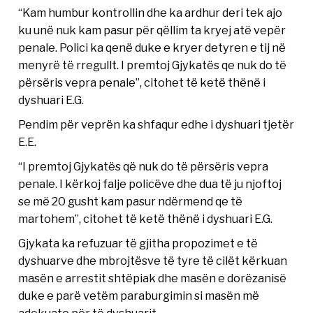
“Kam humbur kontrollin dhe ka ardhur deri tek ajo
ku unë nuk kam pasur për qëllim ta kryej atë vepër
penale. Polici ka qenë duke e kryer detyren e tij në
menyrë të rregullt. I premtoj Gjykatës qe nuk do të
përsëris vepra penale”, citohet të ketë thënë i
dyshuari E.G.
Pendim për veprën ka shfaqur edhe i dyshuari tjetër
E.E.
“I premtoj Gjykatës që nuk do të përsëris vepra
penale. I kërkoj falje policëve dhe dua të ju njoftoj
se më 20 gusht kam pasur ndërmend qe të
martohem”, citohet të ketë thënë i dyshuari E.G.
Gjykata ka refuzuar të gjitha propozimet e të
dyshuarve dhe mbrojtësve të tyre të cilët kërkuan
masën e arrestit shtëpiak dhe masën e dorëzanisë
duke e parë vetëm paraburgimin si masën më