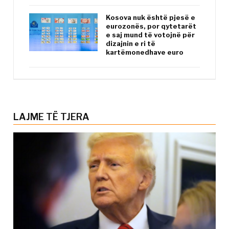
Kosova nuk është pjesë e
eurozonës, por qytetarët
e saj mund të votojnë për
dizajnin e ri të
kartëmonedhave euro
LAJME TË TJERA