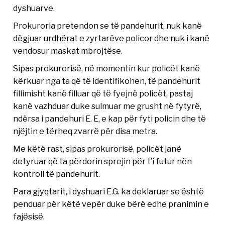
dyshuarve.
Prokuroria pretendon se të pandehurit, nuk kanë
dëgjuar urdhërat e zyrtarëve policor dhe nuk i kanë
vendosur maskat mbrojtëse.
Sipas prokurorisë, në momentin kur policët kanë
kërkuar nga ta që të identifikohen, të pandehurit
fillimisht kanë filluar që të fyejnë policët, pastaj
kanë vazhduar duke sulmuar me grusht në fytyrë,
ndërsa i pandehuri E. E, e kap për fyti policin dhe të
njëjtin e tërheq zvarrë për disa metra.
Me këtë rast, sipas prokurorisë, policët janë
detyruar që ta përdorin sprejin për t’i futur nën
kontroll të pandehurit.
Para gjyqtarit, i dyshuari E.G. ka deklaruar se është
penduar për këtë vepër duke bërë edhe pranimin e
fajësisë.