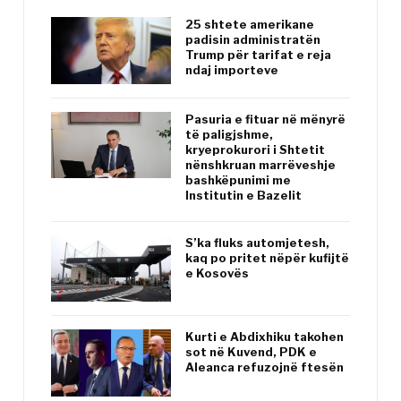
25 shtete amerikane
padisin administratën
Trump për tarifat e reja
ndaj importeve
Pasuria e fituar në mënyrë
të paligjshme,
kryeprokurori i Shtetit
nënshkruan marrëveshje
bashkëpunimi me
Institutin e Bazelit
S’ka fluks automjetesh,
kaq po pritet nëpër kufijtë
e Kosovës
Kurti e Abdixhiku takohen
sot në Kuvend, PDK e
Aleanca refuzojnë ftesën