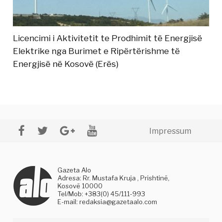
Licencimi i Aktivitetit te Prodhimit të Energjisë
Elektrike nga Burimet e Ripërtërishme të
Energjisë në Kosovë (Erës)
Impressum
Gazeta Alo
Adresa: Rr. Mustafa Kruja , Prishtinë,
Kosovë 10000
Tel/Mob: +383(0) 45/111-993
E-mail:
redaksia@gazetaalo.com