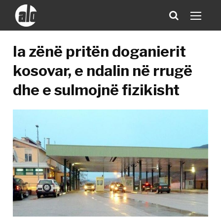
Ia zënë pritën doganierit
kosovar, e ndalin në rrugë
dhe e sulmojnë fizikisht