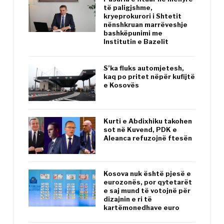
të paligjshme,
kryeprokurori i Shtetit
nënshkruan marrëveshje
bashkëpunimi me
Institutin e Bazelit
S’ka fluks automjetesh,
kaq po pritet nëpër kufijtë
e Kosovës
Kurti e Abdixhiku takohen
sot në Kuvend, PDK e
Aleanca refuzojnë ftesën
Kosova nuk është pjesë e
eurozonës, por qytetarët
e saj mund të votojnë për
dizajnin e ri të
kartëmonedhave euro