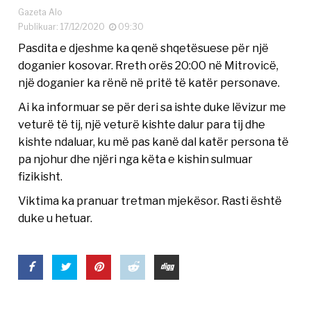
Gazeta Alo
Publikuar: 17/12/2020
09:30
Pasdita e djeshme ka qenë shqetësuese për një
doganier kosovar. Rreth orës 20:00 në Mitrovicë,
një doganier ka rënë në pritë të katër personave.
Ai ka informuar se për deri sa ishte duke lëvizur me
veturë të tij, një veturë kishte dalur para tij dhe
kishte ndaluar, ku më pas kanë dal katër persona të
pa njohur dhe njëri nga këta e kishin sulmuar
fizikisht.
Viktima ka pranuar tretman mjekësor. Rasti është
duke u hetuar.