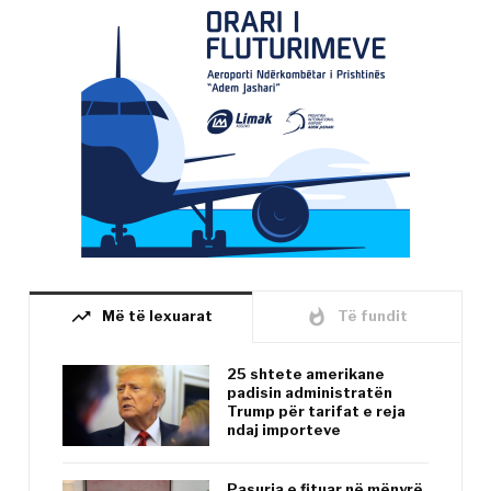
trending_up
whatshot
Më të lexuarat
Të fundit
25 shtete amerikane
padisin administratën
Trump për tarifat e reja
ndaj importeve
Pasuria e fituar në mënyrë