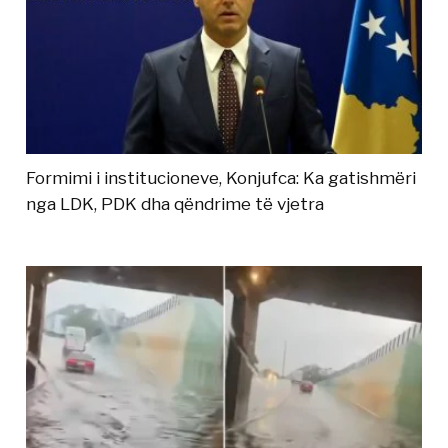
Formimi i institucioneve, Konjufca: Ka gatishmëri
nga LDK, PDK dha qëndrime të vjetra