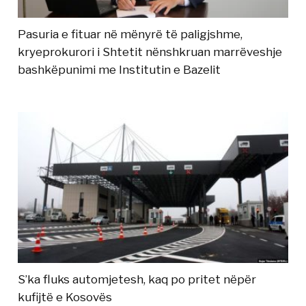
Pasuria e fituar në mënyrë të paligjshme,
kryeprokurori i Shtetit nënshkruan marrëveshje
bashkëpunimi me Institutin e Bazelit
S’ka fluks automjetesh, kaq po pritet nëpër
kufijtë e Kosovës