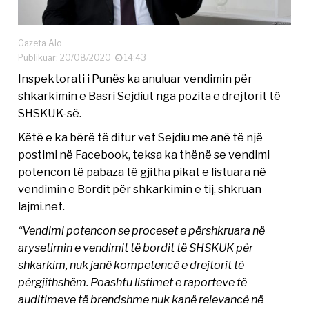
Gazeta Alo
Publikuar: 20/08/2020
14:43
Inspektorati i Punës ka anuluar vendimin për
shkarkimin e Basri Sejdiut nga pozita e drejtorit të
SHSKUK-së.
Këtë e ka bërë të ditur vet Sejdiu me anë të një
postimi në Facebook, teksa ka thënë se vendimi
potencon të pabaza të gjitha pikat e listuara në
vendimin e Bordit për shkarkimin e tij, shkruan
lajmi.net.
“Vendimi potencon se proceset e përshkruara në
arysetimin e vendimit të bordit të SHSKUK për
shkarkim, nuk janë kompetencë e drejtorit të
përgjithshëm. Poashtu listimet e raporteve të
auditimeve të brendshme nuk kanë relevancë në