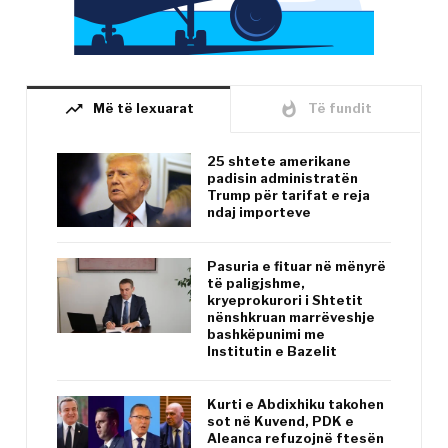
trending_up
whatshot
Më të lexuarat
Të fundit
25 shtete amerikane
padisin administratën
Trump për tarifat e reja
ndaj importeve
Pasuria e fituar në mënyrë
të paligjshme,
kryeprokurori i Shtetit
nënshkruan marrëveshje
bashkëpunimi me
Institutin e Bazelit
Kurti e Abdixhiku takohen
sot në Kuvend, PDK e
Aleanca refuzojnë ftesën