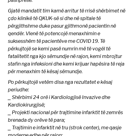
Gjatë mandatit tim kamë arritur të rrisë shërbimet në
çdo klinikë të QKUK-së si dhe në spitale të
përgjithshme duke pasur gjithmonë pacientin në
qendër. Vlenë të potencojë menaxhimin e
suksesshëm të pacientëve me COVID 19. Të
përkujtojë se kemi pasë numrin më të vogël të
fatalitetit nga kjo sëmundje në rajon, kemi mbrojtur
stafin nga infeksioni dhe kemi krijuar hapësira të reja
për menaxhim të kësaj sëmundje.
Po përkujtojë vetëm disa nga rezultatet e kësaj
periudhe:
⎯ Shërbimi 24 orë i Kardiologjisë Invazive dhe
Kardiokirurgjisë;
⎯ Projekti nacional për trajtimine infarktit të zemrës
brenada dy orëve të para;
⎯ Trajtimin e infarktit në tru (strok center), me qasje
moderne edhe për rajon;