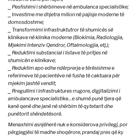
⎯ Pesfishimi i shërbimeve në ambulanca specialistike;
⎯ Investime me dhjetra milion në pajisje moderne të
domosdoshme;
⎯ Transformimi infrastruktutror të shumicës së
klinikave në klinika moderne (Biokimia, Radiologjia,
Mjekimi Intenziv Qendror, Oftalmologjia, etj.);
⎯ Reduktimi substancial i listave të pritjes në
shumicën e klinikave;
⎯ Reduktim apo edhe ndërprerja e tërësishme e
referimeve të pacientëve në fusha të caktuara për
mjekim jashtë vendit;
⎯ Rregullimi i infrastruktures rrugore, digjitalizimi i
ambulancave specialistike…e shumë punë tjera që
kanë qenë dhe janë në shërbim të qytetarit dhe
punëtorit shëndetësorë.
Menaxhimi asnjëherë nuk e konsiderova privilegj, por
përgjegjësi të madhe shoqërore, prandaj pres që ky