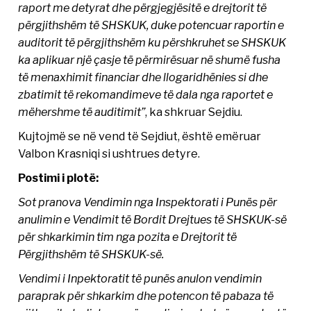
raport me detyrat dhe përgjegjësitë e drejtorit të
përgjithshëm të SHSKUK, duke potencuar raportin e
auditorit të përgjithshëm ku përshkruhet se SHSKUK
ka aplikuar një çasje të përmirësuar në shumë fusha
të menaxhimit financiar dhe llogaridhënies si dhe
zbatimit të rekomandimeve të dala nga raportet e
mëhershme të auditimit”
, ka shkruar Sejdiu.
Kujtojmë se në vend të Sejdiut, është emëruar
Valbon Krasniqi si ushtrues detyre.
Postimi i plotë:
Sot pranova Vendimin nga Inspektorati i Punës për
anulimin e Vendimit të Bordit Drejtues të SHSKUK-së
për shkarkimin tim nga pozita e Drejtorit të
Përgjithshëm të SHSKUK-së.
Vendimi i Inpektoratit të punës anulon vendimin
paraprak për shkarkim dhe potencon të pabaza të