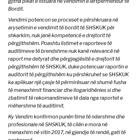
gjitha pikat e listuara në vendimin e lartpërmendur të
Bordit.
Vendimi potencon se proceset e përshkruara në
arysetimin e vendimit të bordit të SHSKUK për
shkarkim, nuk janë kompetencë e drejtorit të
përgjithshëm. Poashtu listimet e raporteve të
auditimeve të brendshme nuk kanë relevancë në
raport me detyrat dhe përgjegjësitë e drejtorit të
përgjithshëm të SHSKUK, duke potencuar raportin e
auditorit të përgjithshëm ku përshkruhet se SHSKUK
ka aplikuar një çasje të përmirësuar në shumë fusha
të menaxhimit financiar dhe llogaridhënies si dhe
zbatimit të rekomandimeve të dala nga raportet e
mëhershme të auditimit.
Ky Vendim konfirmon punën time të ndershme dhe
profesionale në SHSKUK, të cilën e mora në
menaxhim në vitin 2017, në gjendje të rendë, gati të
pashpresë.