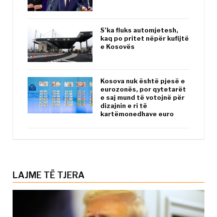
S’ka fluks automjetesh,
kaq po pritet nëpër kufijtë
e Kosovës
Kosova nuk është pjesë e
eurozonës, por qytetarët
e saj mund të votojnë për
dizajnin e ri të
kartëmonedhave euro
LAJME TË TJERA