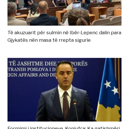
Të akuzuarit për sulmin në Ibër-Lepenc dalin para
Gjykatës nën masa të rrepta sigurie
Formimi i institucioneve, Konjufca: Ka gatishmëri