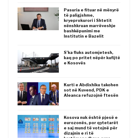
Pasuria e fituar në mënyrë
të paligjshme,
kryeprokurori i Shtetit
nënshkruan marrëveshje
bashkëpunimi me
Institutin e Bazelit
S’ka fluks automjetesh,
kaq po pritet nëpër kufijtë
e Kosovës
Kurti e Abdixhiku takohen
sot në Kuvend, PDK e
Aleanca refuzojnë ftesën
Kosova nuk është pjesë e
eurozonës, por qytetarët
e saj mund të votojnë për
dizajnin e ri të