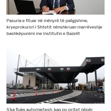
Pasuria e fituar në mënyrë të paligjshme,
kryeprokurori i Shtetit nënshkruan marrëveshje
bashkëpunimi me Institutin e Bazelit
S’ka fluks automjetesh, kaq po pritet nëpër