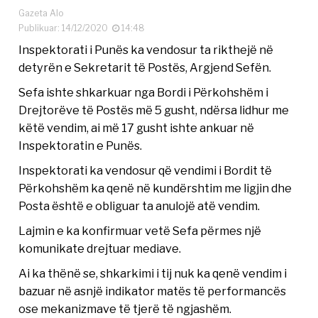
Gazeta Alo
Publikuar: 14/12/2020
14:48
Inspektorati i Punës ka vendosur ta rikthejë në
detyrën e Sekretarit të Postës, Argjend Sefën.
Sefa ishte shkarkuar nga Bordi i Përkohshëm i
Drejtorëve të Postës më 5 gusht, ndërsa lidhur me
këtë vendim, ai më 17 gusht ishte ankuar në
Inspektoratin e Punës.
Inspektorati ka vendosur që vendimi i Bordit të
Përkohshëm ka qenë në kundërshtim me ligjin dhe
Posta është e obliguar ta anulojë atë vendim.
Lajmin e ka konfirmuar vetë Sefa përmes një
komunikate drejtuar mediave.
Ai ka thënë se, shkarkimi i tij nuk ka qenë vendim i
bazuar në asnjë indikator matës të performancës
ose mekanizmave të tjerë të ngjashëm.