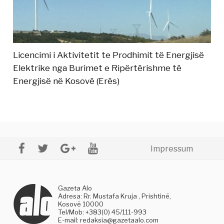
Licencimi i Aktivitetit te Prodhimit të Energjisë
Elektrike nga Burimet e Ripërtërishme të
Energjisë në Kosovë (Erës)
Impressum
Gazeta Alo
Adresa: Rr. Mustafa Kruja , Prishtinë,
Kosovë 10000
Tel/Mob: +383(0) 45/111-993
E-mail:
redaksia@gazetaalo.com