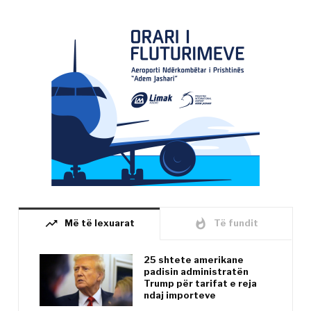
trending_up
whatshot
Më të lexuarat
Të fundit
25 shtete amerikane
padisin administratën
Trump për tarifat e reja
ndaj importeve