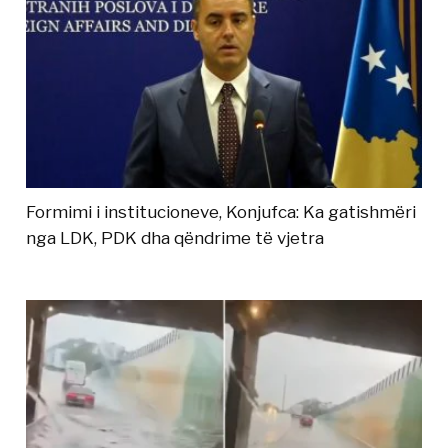
Formimi i institucioneve, Konjufca: Ka gatishmëri
nga LDK, PDK dha qëndrime të vjetra