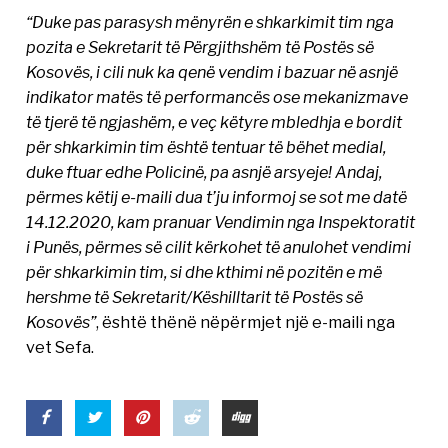
“Duke pas parasysh mënyrën e shkarkimit tim nga
pozita e Sekretarit të Përgjithshëm të Postës së
Kosovës, i cili nuk ka qenë vendim i bazuar në asnjë
indikator matës të performancës ose mekanizmave
të tjerë të ngjashëm, e veç këtyre mbledhja e bordit
për shkarkimin tim është tentuar të bëhet medial,
duke ftuar edhe Policinë, pa asnjë arsyeje! Andaj,
përmes këtij e-maili dua t’ju informoj se sot me datë
14.12.2020, kam pranuar Vendimin nga Inspektoratit
i Punës, përmes së cilit kërkohet të anulohet vendimi
për shkarkimin tim, si dhe kthimi në pozitën e më
hershme të Sekretarit/Këshilltarit të Postës së
Kosovës”
, është thënë nëpërmjet një e-maili nga
vet Sefa.