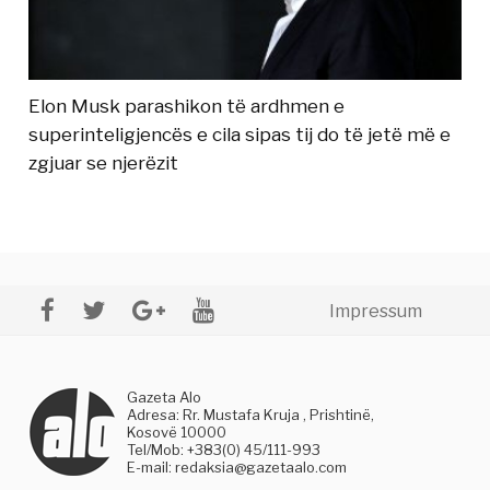
Elon Musk parashikon të ardhmen e
superinteligjencës e cila sipas tij do të jetë më e
zgjuar se njerëzit
Impressum
Gazeta Alo
Adresa: Rr. Mustafa Kruja , Prishtinë,
Kosovë 10000
Tel/Mob: +383(0) 45/111-993
E-mail:
redaksia@gazetaalo.com