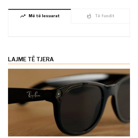
trending_up
whatshot
Më të lexuarat
Të fundit
LAJME TË TJERA