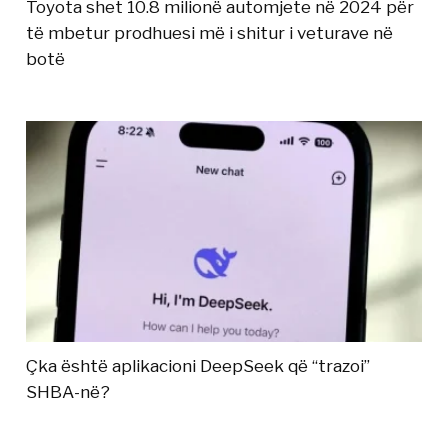
Toyota shet 10.8 milionë automjete në 2024 për
të mbetur prodhuesi më i shitur i veturave në
botë
Çka është aplikacioni DeepSeek që “trazoi”
SHBA-në?