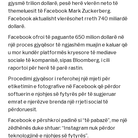
gjysmë trilion dollarë, pesë herë vlerën neto të
themeluesit të Facebook Mark Zuckerberg.
Facebook aktualisht vlerësohet rreth 740 miliardë
dollarë.
Facebook ofroi të paguante 650 milion dollarë në
një proces gjyqësor të ngjashëm muajin e kaluar që
u mor kundër platformës kryesore të mediave
sociale të kompanisë, sipas Bloomberg, i cili
raportoi për herë të parë rastin.
Procedimi gjyqësor i referohej një mjeti për
etiketimin e fotografive në Facebook që përdor
softuerin e njohjes së fytyrës për të sugjeruar
emrat e njerëzve brenda një rrjeti social të
përdoruesit.
Facebook e përshkroi padinë si “të pabazë”, me një
zëdhënës duke shtuar: “Instagram nuk përdor
teknologjinë e njohjes së fytyrës”.