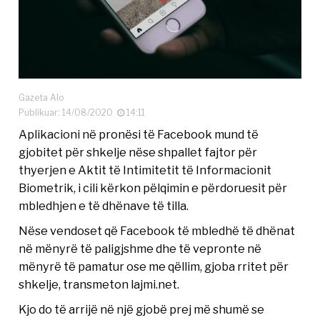
Gazeta Alo
Publikuar: 14/08/2020
14:11
Aplikacioni në pronësi të Facebook mund të
gjobitet për shkelje nëse shpallet fajtor për
thyerjen e Aktit të Intimitetit të Informacionit
Biometrik, i cili kërkon pëlqimin e përdoruesit për
mbledhjen e të dhënave të tilla.
Nëse vendoset që Facebook të mbledhë të dhënat
në mënyrë të paligjshme dhe të vepronte në
mënyrë të pamatur ose me qëllim, gjoba rritet për
shkelje, transmeton lajmi.net.
Kjo do të arrijë në një gjobë prej më shumë se