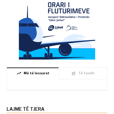
trending_up
whatshot
Më të lexuarat
Të fundit
LAJME TË TJERA