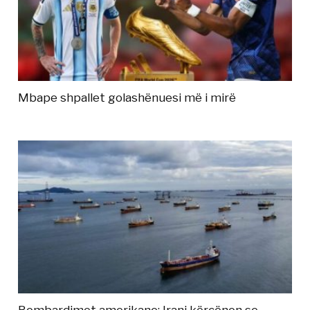
Mbape shpallet golashënuesi më i mirë
Bombardimet amerikane: Irani kërcënon se