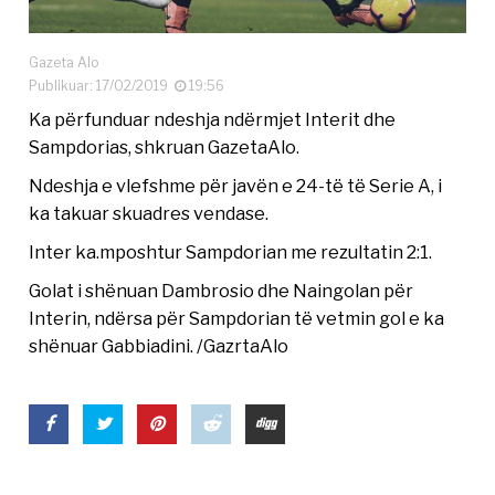
Gazeta Alo
Publikuar: 17/02/2019
19:56
Ka përfunduar ndeshja ndërmjet Interit dhe
Sampdorias, shkruan GazetaAlo.
Ndeshja e vlefshme për javën e 24-të të Serie A, i
ka takuar skuadres vendase.
Inter ka.mposhtur Sampdorian me rezultatin 2:1.
Golat i shënuan Dambrosio dhe Naingolan për
Interin, ndërsa për Sampdorian të vetmin gol e ka
shënuar Gabbiadini. /GazrtaAlo