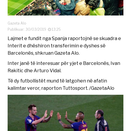
Gazeta Alo
Publikuar: 30/03/2019
13:25
Lajmet e fundit nga Spanja raportojnë se skuadra e
Interit e dhëshiron transferimin e dyshes së
Barcelonës, shkruan Gazeta Alo.
Inter janë të interesuar për yjet e Barcelonës, Ivan
Rakitic dhe Arturo Vidal.
Të dy futbollistët mund të latgohen në afatin
kalimtar veror, raporton Tuttosport. /GazetaAlo