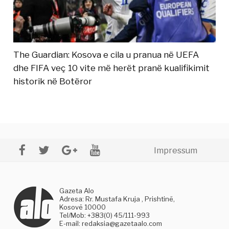
The Guardian: Kosova e cila u pranua në UEFA
dhe FIFA veç 10 vite më herët pranë kualifikimit
historik në Botëror
Impressum
Gazeta Alo
Adresa: Rr. Mustafa Kruja , Prishtinë,
Kosovë 10000
Tel/Mob: +383(0) 45/111-993
E-mail:
redaksia@gazetaalo.com