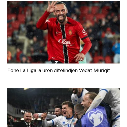
Edhe La Liga ia uron ditëlindjen Vedat Muriqit