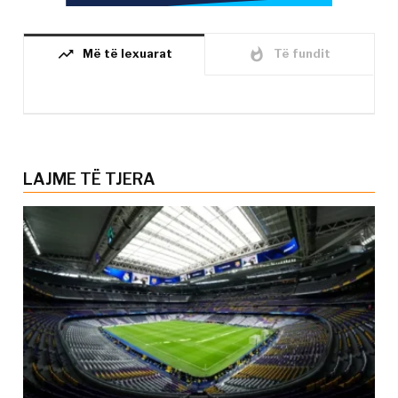
trending_up
whatshot
Më të lexuarat
Të fundit
LAJME TË TJERA