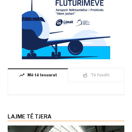
trending_up
whatshot
Më të lexuarat
Të fundit
LAJME TË TJERA