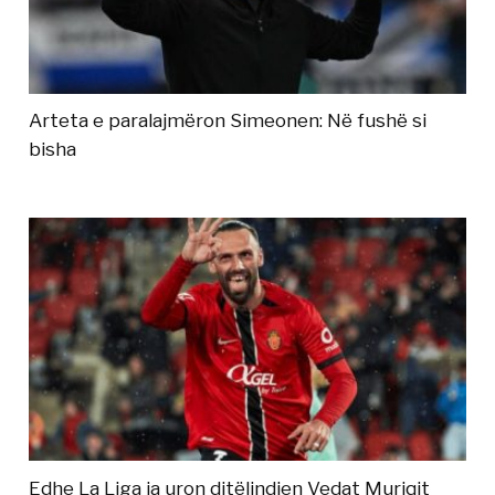
Arteta e paralajmëron Simeonen: Në fushë si
bisha
Edhe La Liga ia uron ditëlindjen Vedat Muriqit