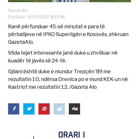
Gazeta Alo
Publikuar: 30/03/2019
14:48
Kanë përfunduar 45-së minutat e para të
përballjeve në IPKO Superligën e Kosovës, shkruan
GazetaAlo.
Sfida tejet interesante janë duke u zhvilluar në
kuadër të javës së 24-të.
Gjilani është duke e mundur Trepçën ’89 me
rezultatin 1:0, ndërsa Drenica po e mund KEK-un në
Kastriot me rezultatin 1:2. /Gazeta Alo