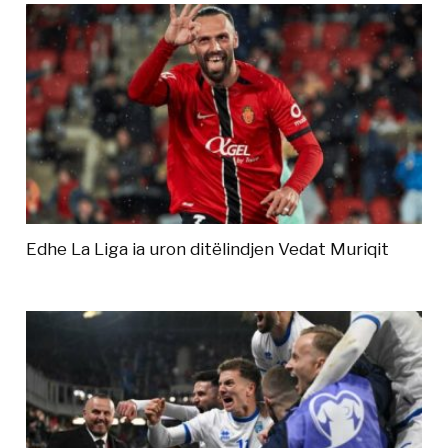
Edhe La Liga ia uron ditëlindjen Vedat Muriqit