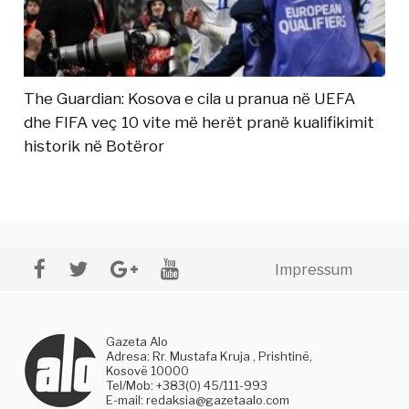
The Guardian: Kosova e cila u pranua në UEFA
dhe FIFA veç 10 vite më herët pranë kualifikimit
historik në Botëror
Impressum
Gazeta Alo
Adresa: Rr. Mustafa Kruja , Prishtinë,
Kosovë 10000
Tel/Mob: +383(0) 45/111-993
E-mail:
redaksia@gazetaalo.com