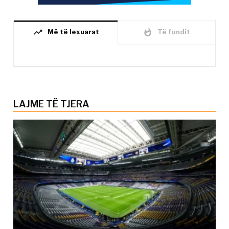
trending_up
whatshot
Më të lexuarat
Të fundit
LAJME TË TJERA