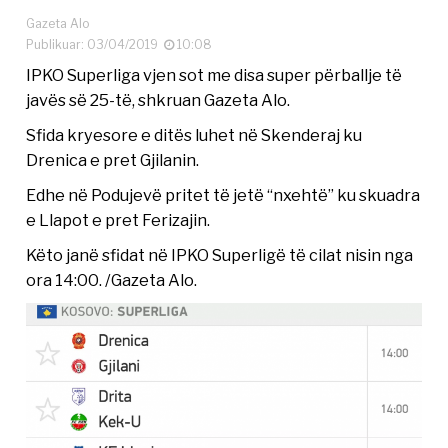
Gazeta Alo
Publikuar: 03/04/2019
10:08
IPKO Superliga vjen sot me disa super përballje të
javës së 25-të, shkruan Gazeta Alo.
Sfida kryesore e ditës luhet në Skenderaj ku
Drenica e pret Gjilanin.
Edhe në Podujevë pritet të jetë “nxehtë” ku skuadra
e Llapot e pret Ferizajin.
Këto janë sfidat në IPKO Superligë të cilat nisin nga
ora 14:00. /Gazeta Alo.