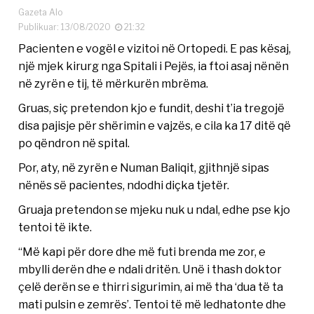
Gazeta Alo
Publikuar: 13/08/2020
21:32
Pacienten e vogël e vizitoi në Ortopedi. E pas kësaj,
një mjek kirurg nga Spitali i Pejës, ia ftoi asaj nënën
në zyrën e tij, të mërkurën mbrëma.
Gruas, siç pretendon kjo e fundit, deshi t’ia tregojë
disa pajisje për shërimin e vajzës, e cila ka 17 ditë që
po qëndron në spital.
Por, aty, në zyrën e Numan Baliqit, gjithnjë sipas
nënës së pacientes, ndodhi diçka tjetër.
Gruaja pretendon se mjeku nuk u ndal, edhe pse kjo
tentoi të ikte.
“Më kapi për dore dhe më futi brenda me zor, e
mbylli derën dhe e ndali dritën. Unë i thash doktor
çelë derën se e thirri sigurimin, ai më tha ‘dua të ta
mati pulsin e zemrës’. Tentoi të më ledhatonte dhe