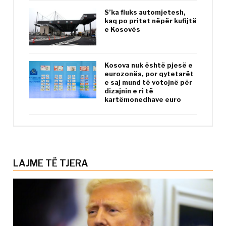
S’ka fluks automjetesh,
kaq po pritet nëpër kufijtë
e Kosovës
Kosova nuk është pjesë e
eurozonës, por qytetarët
e saj mund të votojnë për
dizajnin e ri të
kartëmonedhave euro
LAJME TË TJERA