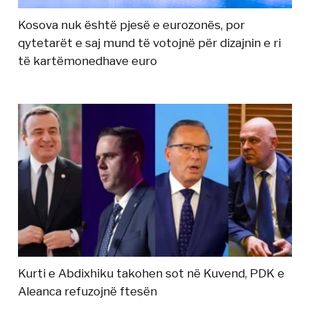
Kosova nuk është pjesë e eurozonës, por
qytetarët e saj mund të votojnë për dizajnin e ri
të kartëmonedhave euro
Kurti e Abdixhiku takohen sot në Kuvend, PDK e
Aleanca refuzojnë ftesën