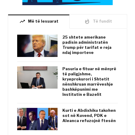
trending_up
whatshot
Më të lexuarat
Të fundit
25 shtete amerikane
padisin administratën
Trump për tarifat e reja
ndaj importeve
Pasuria e fituar në mënyrë
të paligjshme,
kryeprokurori i Shtetit
nënshkruan marrëveshje
bashkëpunimi me
Institutin e Bazelit
Kurti e Abdixhiku takohen
sot në Kuvend, PDK e
Aleanca refuzojnë ftesën