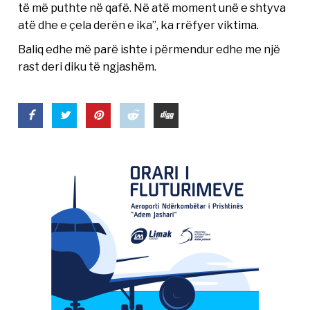
të më puthte në qafë. Në atë moment unë e shtyva
atë dhe e çela derën e ika”, ka rrëfyer viktima.
Baliq edhe më parë ishte i përmendur edhe me një
rast deri diku të ngjashëm.