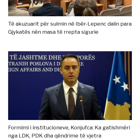
Të akuzuarit për sulmin në Ibër-Lepenc dalin para
Gjykatës nën masa të rrepta sigurie
Formimi i institucioneve, Konjufca: Ka gatishmëri
nga LDK, PDK dha qëndrime të vjetra