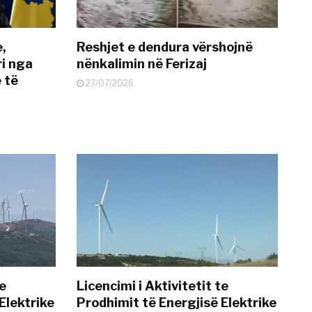
e,
Reshjet e dendura vërshojnë
i nga
nënkalimin në Ferizaj
 të
27/07/2026
te
Licencimi i Aktivitetit te
Elektrike
Prodhimit të Energjisë Elektrike