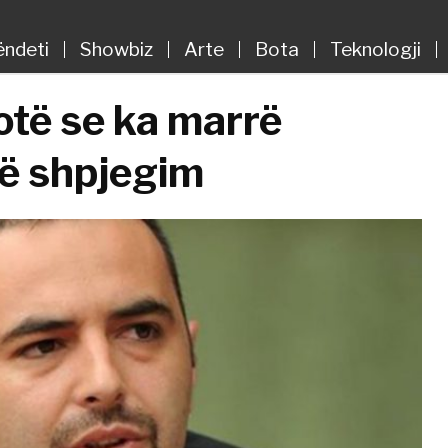
ëndeti
Showbiz
Arte
Bota
Teknologji
hotë se ka marrë
jë shpjegim