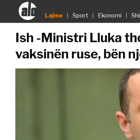
Lajme
Sport
Ekonomi
Sh
Ish -Ministri Lluka t
vaksinën ruse, bën n