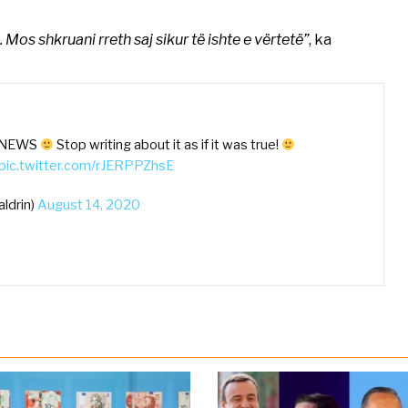
 Mos shkruani rreth saj sikur të ishte e vërtetë”
, ka
KE NEWS
Stop writing about it as if it was true!
pic.twitter.com/rJERPPZhsE
aldrin)
August 14, 2020