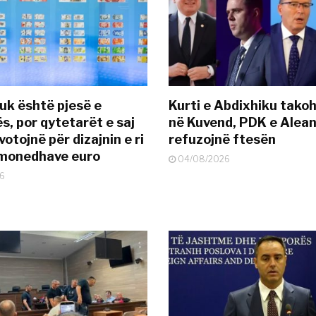
uk është pjesë e
Kurti e Abdixhiku tako
s, por qytetarët e saj
në Kuvend, PDK e Alea
otojnë për dizajnin e ri
refuzojnë ftesën
ëmonedhave euro
04/08/2026
6