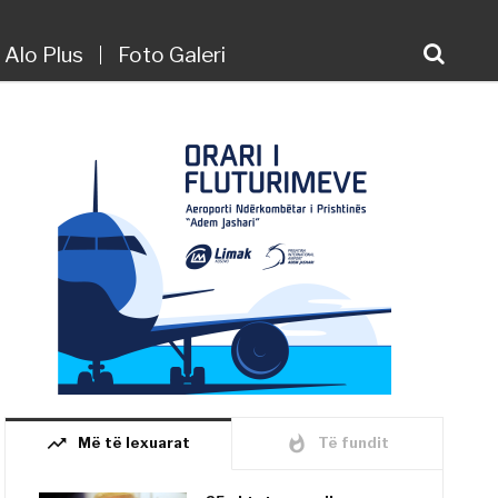
Alo Plus
Foto Galeri
trending_up
whatshot
Më të lexuarat
Të fundit