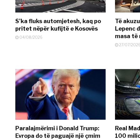
S’ka fluks automjetesh, kaq po
Të akuzua
pritet nëpër kufijtë e Kosovës
Lepenc d
masa të 
04/08/2026
27/07/202
Paralajmërimi i Donald Trump:
Real Madr
Evropa do të paguajë një çmim
100 mili