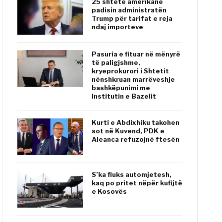
25 shtete amerikane
padisin administratën
Trump për tarifat e reja
ndaj importeve
Pasuria e fituar në mënyrë
të paligjshme,
kryeprokurori i Shtetit
nënshkruan marrëveshje
bashkëpunimi me
Institutin e Bazelit
Kurti e Abdixhiku takohen
sot në Kuvend, PDK e
Aleanca refuzojnë ftesën
S’ka fluks automjetesh,
kaq po pritet nëpër kufijtë
e Kosovës