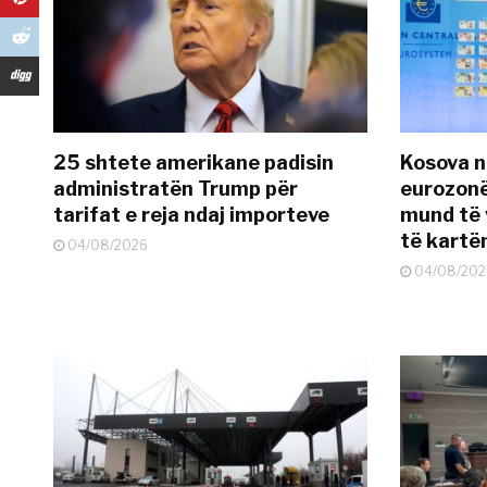
25 shtete amerikane padisin
Kosova n
administratën Trump për
eurozonë
tarifat e reja ndaj importeve
mund të v
të kart
04/08/2026
04/08/202