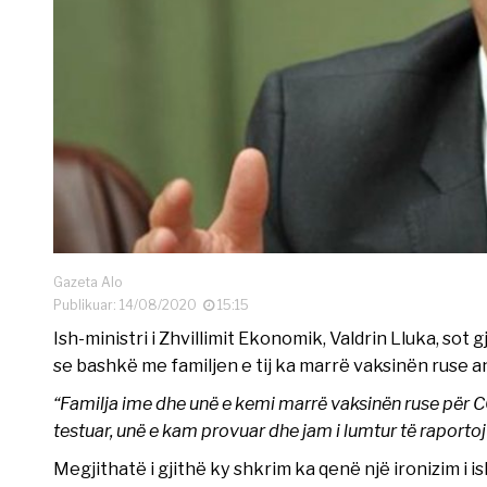
Gazeta Alo
Publikuar: 14/08/2020
15:15
Ish-ministri i Zhvillimit Ekonomik, Valdrin Lluka, sot g
se bashkë me familjen e tij ka marrë vaksinën ruse an
“Familja ime dhe unë e kemi marrë vaksinën ruse për CO
testuar, unë e kam provuar dhe jam i lumtur të raporto
Megjithatë i gjithë ky shkrim ka qenë një ironizim i is