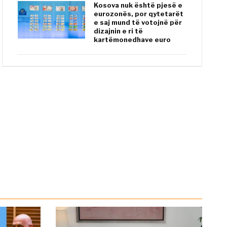
Kosova nuk është pjesë e
eurozonës, por qytetarët
e saj mund të votojnë për
dizajnin e ri të
kartëmonedhave euro