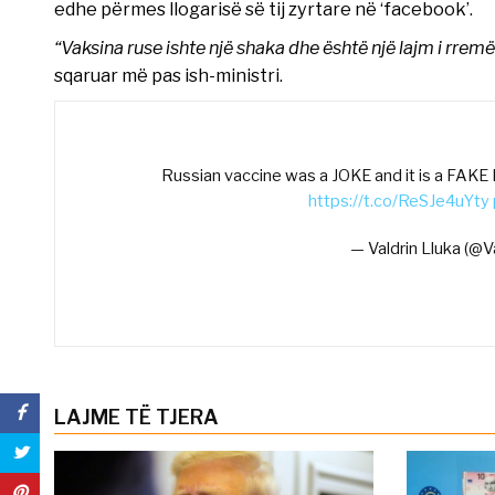
edhe përmes llogarisë së tij zyrtare në ‘facebook’.
“Vaksina ruse ishte një shaka dhe është një lajm i rremë.
sqaruar më pas ish-ministri.
Russian vaccine was a JOKE and it is a FA
https://t.co/ReSJe4uYty
— Valdrin Lluka (@V
LAJME TË TJERA