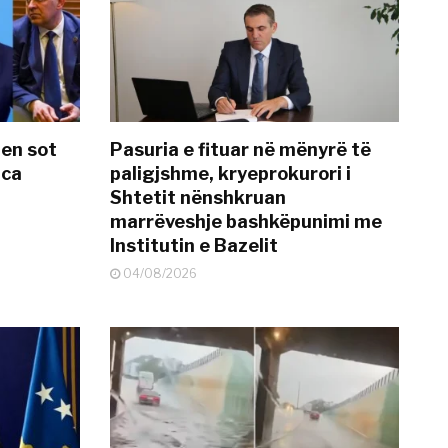
hen sot
Pasuria e fituar në mënyrë të
nca
paligjshme, kryeprokurori i
Shtetit nënshkruan
marrëveshje bashkëpunimi me
Institutin e Bazelit
04/08/2026