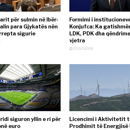
rit për sulmin në Ibër-
Formimi i institucionev
alin para Gjykatës nën
Konjufca: Ka gatishmër
rrepta sigurie
LDK, PDK dha qëndrime
vjetra
6
27/07/2026
idi siguron yllin e ri për
Licencimi i Aktivitetit 
onë euro
Prodhimit të Energjisë 