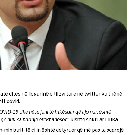
jatë ditës në llogarinë e tij zyrtare në twitter ka thënë
ti-covid.
VID-19 dhe nëse jeni të frikësuar që ajo nuk është
j që nuk ka ndonjë efekt anësor”
, kishte shkruar Lluka.
h-ministrit, të cilin është detyruar që më pas ta sqarojë