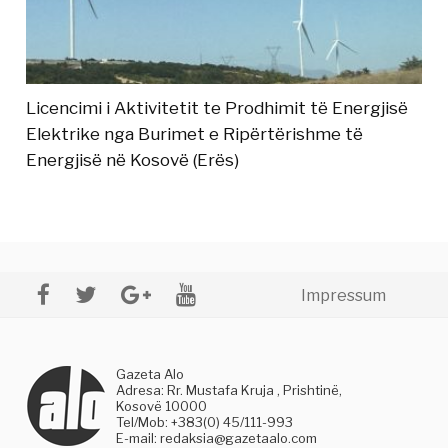
Licencimi i Aktivitetit te Prodhimit të Energjisë
Elektrike nga Burimet e Ripërtërishme të
Energjisë në Kosovë (Erës)
Impressum
Gazeta Alo
Adresa: Rr. Mustafa Kruja , Prishtinë,
Kosovë 10000
Tel/Mob: +383(0) 45/111-993
E-mail:
redaksia@gazetaalo.com