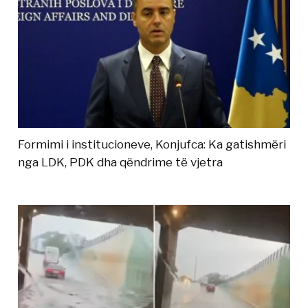
Formimi i institucioneve, Konjufca: Ka gatishmëri
nga LDK, PDK dha qëndrime të vjetra