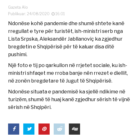
Gazeta Alo
Publikuar: 24/08/2020
16:01
Ndonëse kohë pandemie dhe shumë shtete kanë
rregullat e tyre për turistët, ish-ministri serb nga
Lista Srpska, Aleksandër Jabllanoviç ka zgjedhur
bregdetin e Shqipërisë për të kaluar disa ditë
pushimi.
Një foto e tij po qarkullon në rrjetet sociale, ku ish-
ministri shfaqet me rroba banje nën rrezet e diellit,
në zonën bregdetare të Jugut të Shqipërisë.
Ndonëse situata e pandemisë ka sjellë ndikime në
turizëm, shumë të huaj kanë zgjedhur sërish të vijnë
sërish në Shqipëri.