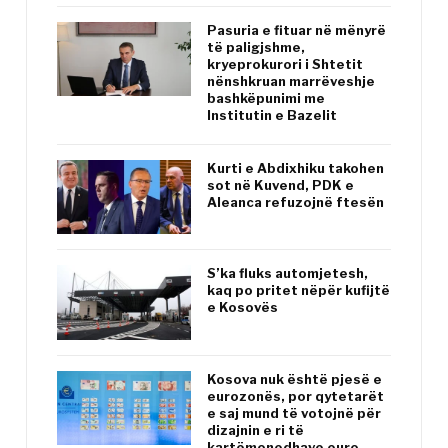
Pasuria e fituar në mënyrë
të paligjshme,
kryeprokurori i Shtetit
nënshkruan marrëveshje
bashkëpunimi me
Institutin e Bazelit
Kurti e Abdixhiku takohen
sot në Kuvend, PDK e
Aleanca refuzojnë ftesën
S’ka fluks automjetesh,
kaq po pritet nëpër kufijtë
e Kosovës
Kosova nuk është pjesë e
eurozonës, por qytetarët
e saj mund të votojnë për
dizajnin e ri të
kartëmonedhave euro