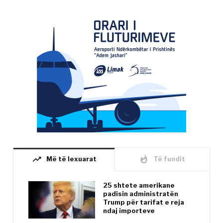
trending_up
whatshot
Më të lexuarat
Të fundit
25 shtete amerikane
padisin administratën
Trump për tarifat e reja
ndaj importeve