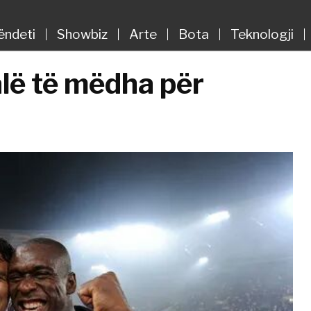
ëndeti
Showbiz
Arte
Bota
Teknologji
jalë të mëdha për