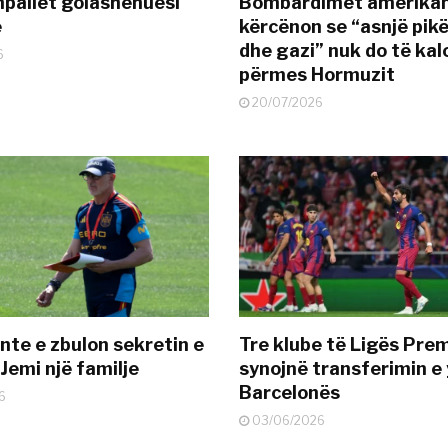
pallet golashënuesi
Bombardimet amerikane
ë
kërcënon se “asnjë pik
dhe gazi” nuk do të kal
6
përmes Hormuzit
20/07/2026
nte e zbulon sekretin e
Tre klube të Ligës Pre
Jemi një familje
synojnë transferimin e y
Barcelonës
6
03/06/2026