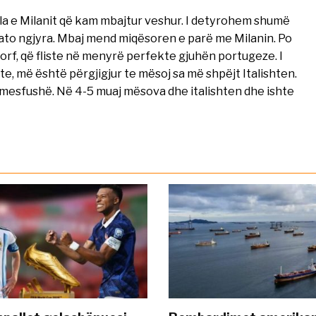
lla e Milanit që kam mbajtur veshur. I detyrohem shumë
ato ngjyra. Mbaj mend miqësoren e parë me Milanin. Po
rf, që fliste në menyrë perfekte gjuhën portugeze. I
hte, më është përgjigjur te mësoj sa më shpëjt Italishten.
 mesfushë. Në 4-5 muaj mësova dhe italishten dhe ishte