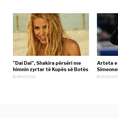
”Dai Dai”, Shakira përsëri me
Arteta e
himnin zyrtar të Kupës së Botës
Simeonen
08/05/2026
05/05/202