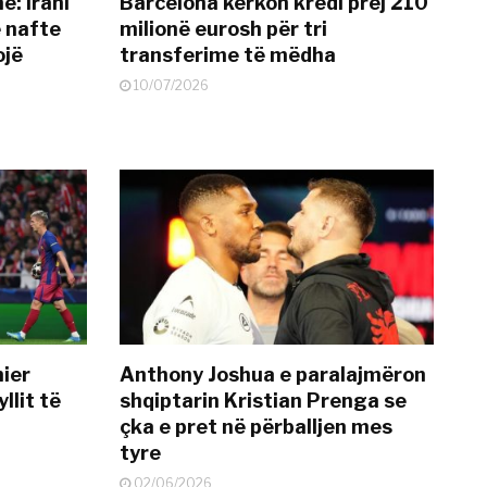
: Irani
Barcelona kërkon kredi prej 210
ë nafte
milionë eurosh për tri
ojë
transferime të mëdha
10/07/2026
mier
Anthony Joshua e paralajmëron
llit të
shqiptarin Kristian Prenga se
çka e pret në përballjen mes
tyre
02/06/2026