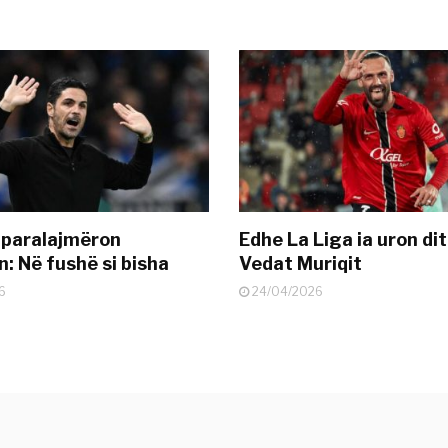
 paralajmëron
Edhe La Liga ia uron dit
: Në fushë si bisha
Vedat Muriqit
6
24/04/2026