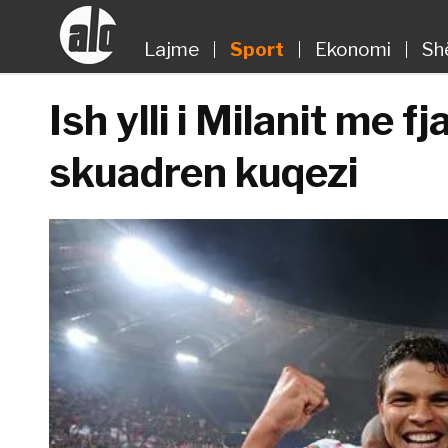
Lajme
Sport
Ekonomi
Sh
Ish ylli i Milanit me f
skuadren kuqezi