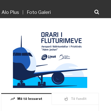
Alo Plus
Foto Galeri
trending_up
whatshot
Më të lexuarat
Të fundit