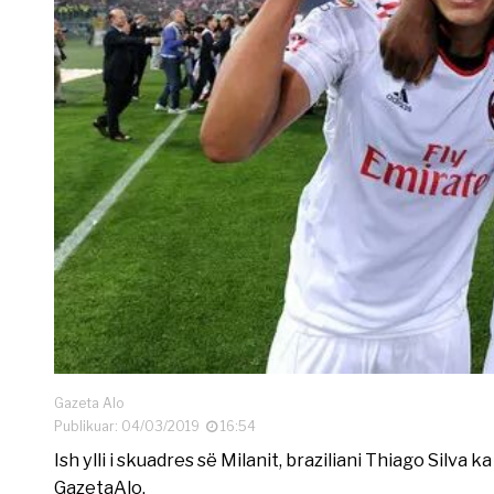
Gazeta Alo
Publikuar: 04/03/2019
16:54
Ish ylli i skuadres së Milanit, braziliani Thiago Silva
GazetaAlo.