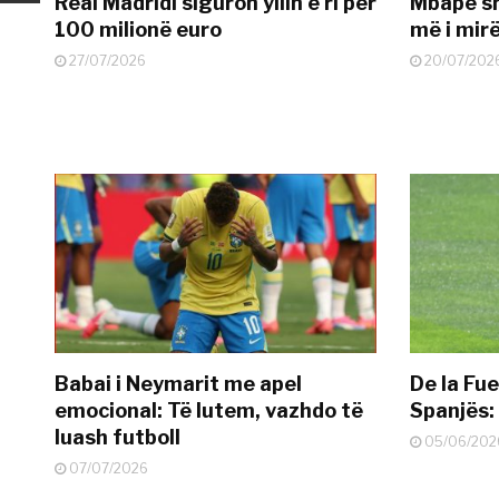
Real Madridi siguron yllin e ri për
Mbape sh
100 milionë euro
më i mir
27/07/2026
20/07/202
Babai i Neymarit me apel
De la Fue
emocional: Të lutem, vazhdo të
Spanjës: 
luash futboll
05/06/202
07/07/2026