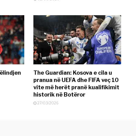
ëlindjen
The Guardian: Kosova e cila u
pranua në UEFA dhe FIFA veç 10
vite më herët pranë kualifikimit
historik në Botëror
27/03/2026