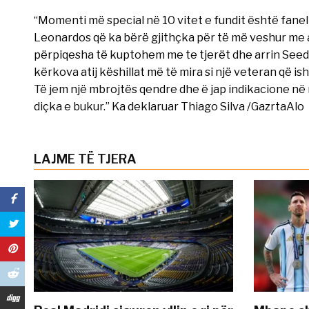
“Momenti më special në 10 vitet e fundit është fane
Leonardos që ka bërë gjithçka për të më veshur me 
përpiqesha të kuptohem me te tjerët dhe arrin Seedo
kërkova atij këshillat më të mira si një veteran që is
Të jem një mbrojtës qendre dhe ë jap indikacione në
diçka e bukur.” Ka deklaruar Thiago Silva /GazrtaAlo
LAJME TË TJERA