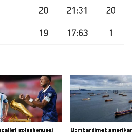
pallet golashënuesi
Bombardimet amerikane