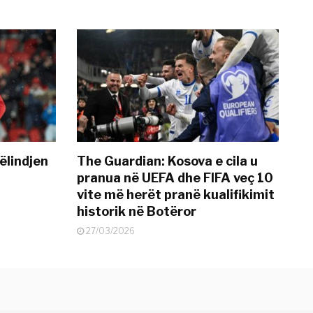
ëlindjen
The Guardian: Kosova e cila u
pranua në UEFA dhe FIFA veç 10
vite më herët pranë kualifikimit
historik në Botëror
27/03/2026