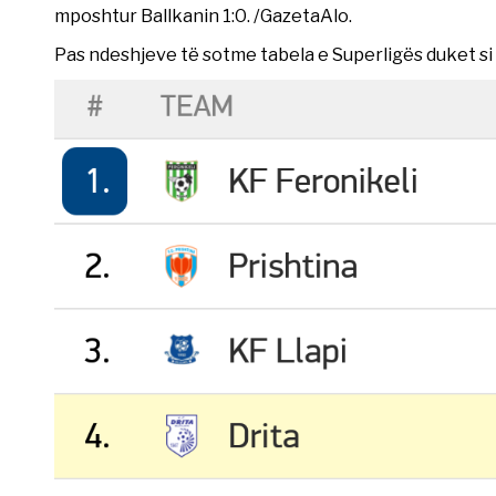
mposhtur Ballkanin 1:0. /GazetaAlo.
Pas ndeshjeve të sotme tabela e Superligës duket si