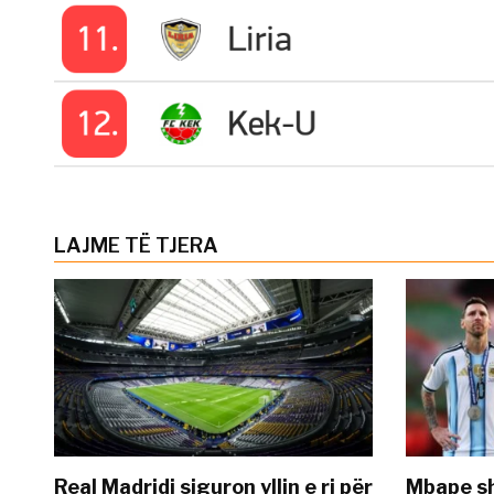
LAJME TË TJERA
Real Madridi siguron yllin e ri për
Mbape sh