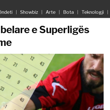
ëndeti
Showbiz
Arte
Bota
Teknologji
tabelare e Superligës
tme