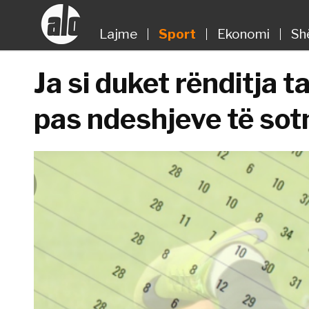
Lajme
Sport
Ekonomi
Sh
Ja si duket rënditja 
pas ndeshjeve të so