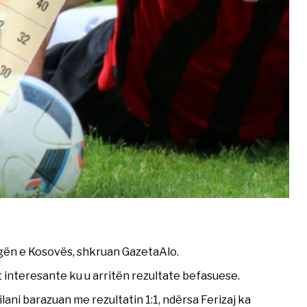
gën e Kosovës, shkruan GazetaAlo.
et interesante ku u arritën rezultate befasuese.
ilani barazuan me rezultatin 1:1, ndërsa Ferizaj ka