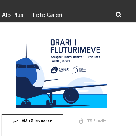
Alo Plus
Foto Galeri
trending_up
whatshot
Më të lexuarat
Të fundit