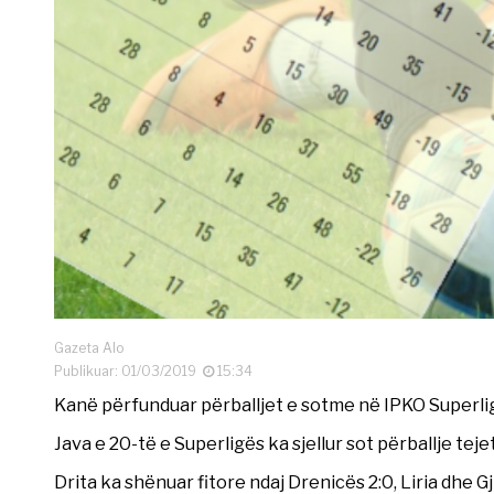
Gazeta Alo
Publikuar: 01/03/2019
15:34
Kanë përfunduar përballjet e sotme në IPKO Superli
Java e 20-të e Superligës ka sjellur sot përballje tej
Drita ka shënuar fitore ndaj Drenicës 2:0, Liria dhe Gj