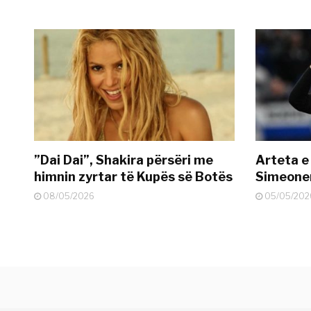
”Dai Dai”, Shakira përsëri me
Arteta e
himnin zyrtar të Kupës së Botës
Simeonen
08/05/2026
05/05/202