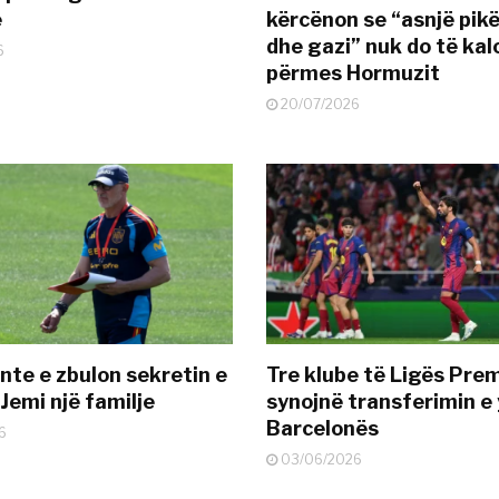
ë
kërcënon se “asnjë pik
dhe gazi” nuk do të kal
6
përmes Hormuzit
20/07/2026
nte e zbulon sekretin e
Tre klube të Ligës Pre
Jemi një familje
synojnë transferimin e y
Barcelonës
6
03/06/2026