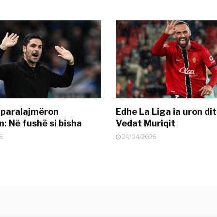
 paralajmëron
Edhe La Liga ia uron dit
: Në fushë si bisha
Vedat Muriqit
6
24/04/2026