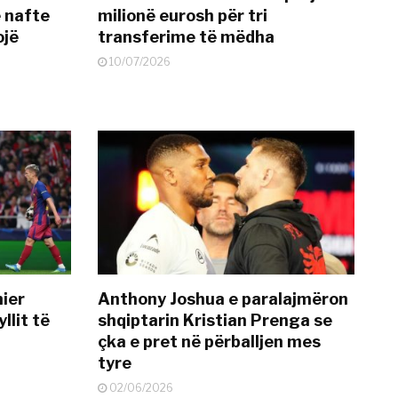
ë nafte
milionë eurosh për tri
ojë
transferime të mëdha
10/07/2026
mier
Anthony Joshua e paralajmëron
llit të
shqiptarin Kristian Prenga se
çka e pret në përballjen mes
tyre
02/06/2026