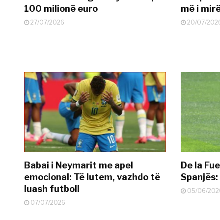
100 milionë euro
më i mir
27/07/2026
20/07/202
Babai i Neymarit me apel
De la Fue
emocional: Të lutem, vazhdo të
Spanjës: 
luash futboll
05/06/202
07/07/2026