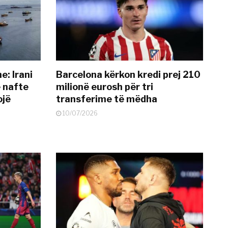
: Irani
Barcelona kërkon kredi prej 210
ë nafte
milionë eurosh për tri
ojë
transferime të mëdha
10/07/2026