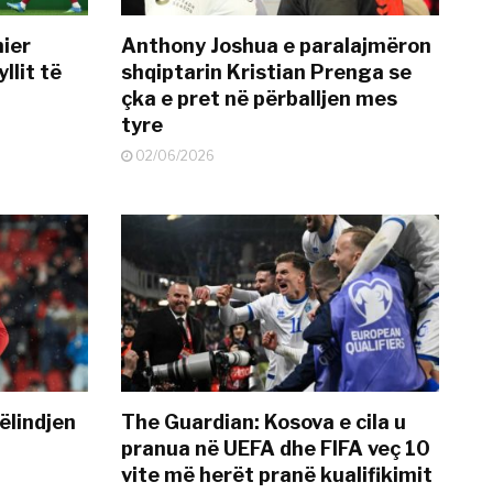
mier
Anthony Joshua e paralajmëron
llit të
shqiptarin Kristian Prenga se
çka e pret në përballjen mes
tyre
02/06/2026
ëlindjen
The Guardian: Kosova e cila u
pranua në UEFA dhe FIFA veç 10
vite më herët pranë kualifikimit