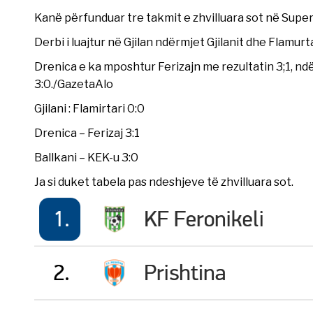
Kanë përfunduar tre takmit e zhvilluara sot në Supe
Derbi i luajtur në Gjilan ndërmjet Gjilanit dhe Flamur
Drenica e ka mposhtur Ferizajn me rezultatin 3;1, n
3:0./GazetaAlo
Gjilani : Flamirtari 0:0
Drenica – Ferizaj 3:1
Ballkani – KEK-u 3:0
Ja si duket tabela pas ndeshjeve të zhvilluara sot.