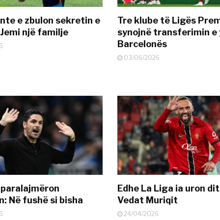
nte e zbulon sekretin e
Tre klube të Ligës Pre
Jemi një familje
synojnë transferimin e y
Barcelonës
6
03/06/2026
 paralajmëron
Edhe La Liga ia uron dit
: Në fushë si bisha
Vedat Muriqit
6
24/04/2026