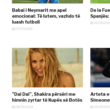
Babai i Neymarit me apel
De la Fue
emocional: Të lutem, vazhdo të
Spanjës: 
luash futboll
05/06/202
07/07/2026
”Dai Dai”, Shakira përsëri me
Arteta e
himnin zyrtar të Kupës së Botës
Simeonen
08/05/2026
05/05/202