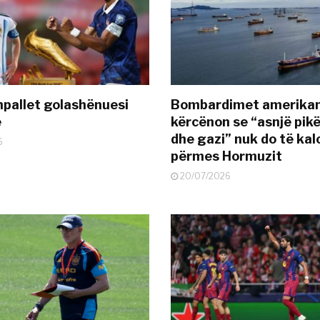
pallet golashënuesi
Bombardimet amerikane
ë
kërcënon se “asnjë pik
dhe gazi” nuk do të kal
6
përmes Hormuzit
20/07/2026