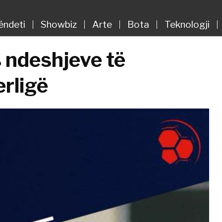
ëndeti
Showbiz
Arte
Bota
Teknologji
s ndeshjeve të
erligë