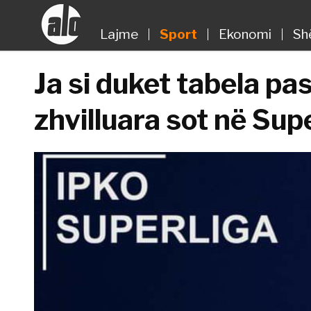
Lajme
Sport
Ekonomi
Sh
Ja si duket tabela pa
zhvilluara sot në Sup