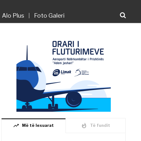
Alo Plus
Foto Galeri
trending_up
whatshot
Më të lexuarat
Të fundit