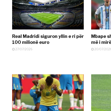
Real Madridi siguron yllin e ri për
Mbape sh
100 milionë euro
më i mir
27/07/2026
20/07/202