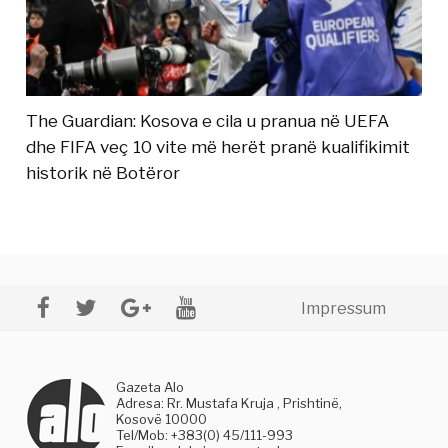
The Guardian: Kosova e cila u pranua në UEFA
dhe FIFA veç 10 vite më herët pranë kualifikimit
historik në Botëror
Impressum
Gazeta Alo
Adresa: Rr. Mustafa Kruja , Prishtinë,
Kosovë 10000
Tel/Mob: +383(0) 45/111-993