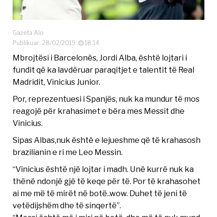
Gazeta Alo
Publikuar: 28/02/2019
18:14
Mbrojtësi i Barcelonës, Jordi Alba, është lojtari i
fundit që ka lavdëruar paraqitjet e talentit të Real
Madridit, Vinicius Junior.
Por, reprezentuesi i Spanjës, nuk ka mundur të mos
reagojë për krahasimet e bëra mes Messit dhe
Vinicius.
Sipas Albas,nuk është e lejueshme që të krahasosh
brazilianin e ri me Leo Messin.
“Vinicius është një lojtar i madh. Unë kurrë nuk ka
thënë ndonjë gjë të keqe për të. Por të krahasohet
ai me më të mirët në botë..wow. Duhet të jeni të
vetëdijshëm dhe të sinqertë”.