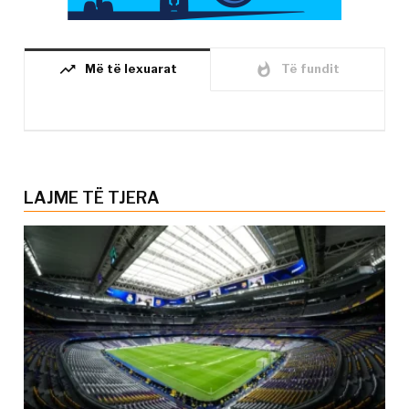
trending_up
whatshot
Më të lexuarat
Të fundit
LAJME TË TJERA