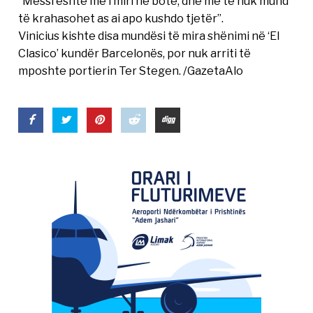
“Messi është më i miri në botë, dhe më të nuk mund
të krahasohet as ai apo kushdo tjetër”.
Vinicius kishte disa mundësi të mira shënimi në ‘El
Clasico’ kundër Barcelonës, por nuk arriti të
mposhte portierin Ter Stegen. /GazetaAlo