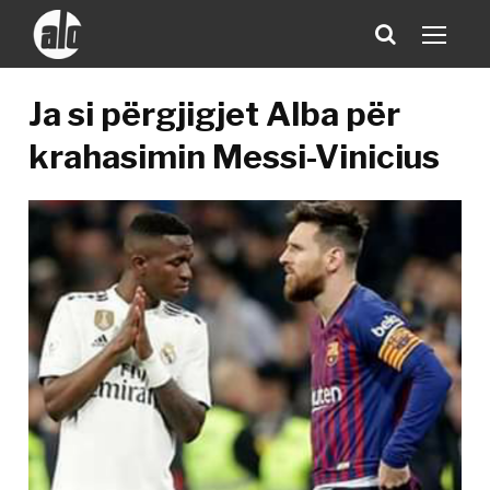
Ja si përgjigjet Alba për
krahasimin Messi-Vinicius