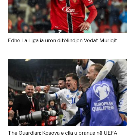
Edhe La Liga ia uron ditëlindjen Vedat Muriqit
The Guardian: Kosova e cila u pranua në UEFA