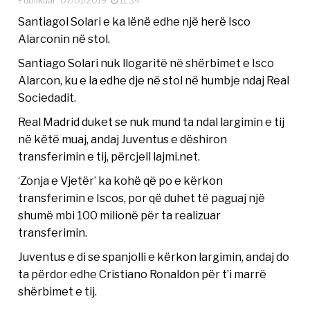
Publikuar: 07/01/2019
11:34
Santiagol Solari e ka lënë edhe një herë Isco
Alarconin në stol.
Santiago Solari nuk llogaritë në shërbimet e Isco
Alarcon, ku e la edhe dje në stol në humbje ndaj Real
Sociedadit.
Real Madrid duket se nuk mund ta ndal largimin e tij
në këtë muaj, andaj Juventus e dëshiron
transferimin e tij, përcjell lajmi.net.
‘Zonja e Vjetër’ ka kohë që po e kërkon
transferimin e Iscos, por që duhet të paguaj një
shumë mbi 100 milionë për ta realizuar
transferimin.
Juventus e di se spanjolli e kërkon largimin, andaj do
ta përdor edhe Cristiano Ronaldon për t’i marrë
shërbimet e tij.