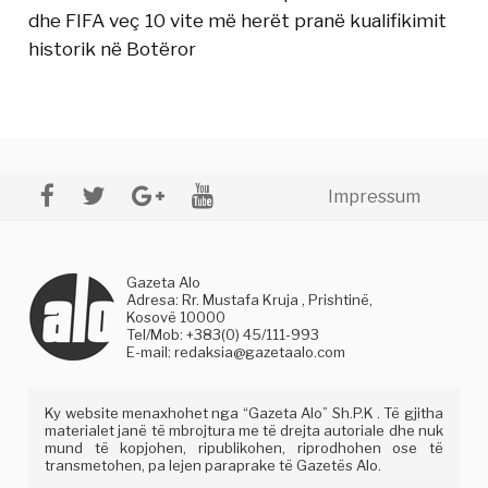
dhe FIFA veç 10 vite më herët pranë kualifikimit
historik në Botëror
Impressum
Gazeta Alo
Adresa: Rr. Mustafa Kruja , Prishtinë,
Kosovë 10000
Tel/Mob: +383(0) 45/111-993
E-mail:
redaksia@gazetaalo.com
Ky website menaxhohet nga “Gazeta Alo” Sh.P.K . Të gjitha
materialet janë të mbrojtura me të drejta autoriale dhe nuk
mund të kopjohen, ripublikohen, riprodhohen ose të
transmetohen, pa lejen paraprake të Gazetës Alo.