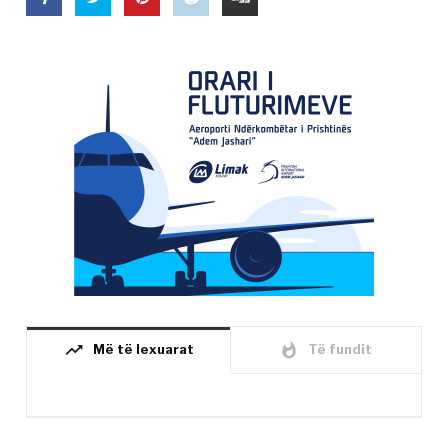
trending_up
whatshot
Më të lexuarat
Të fundit