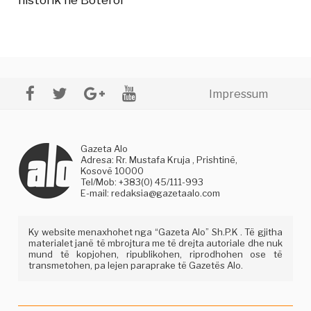
Impressum
Gazeta Alo
Adresa: Rr. Mustafa Kruja , Prishtinë,
Kosovë 10000
Tel/Mob: +383(0) 45/111-993
E-mail:
redaksia@gazetaalo.com
Ky website menaxhohet nga “Gazeta Alo” Sh.P.K . Të gjitha
materialet janë të mbrojtura me të drejta autoriale dhe nuk
mund të kopjohen, ripublikohen, riprodhohen ose të
transmetohen, pa lejen paraprake të Gazetës Alo.