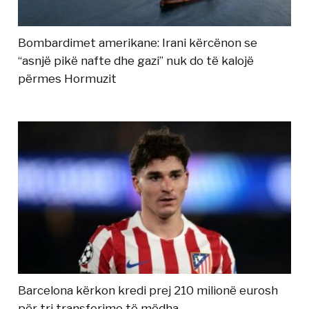
Bombardimet amerikane: Irani kërcënon se
“asnjë pikë nafte dhe gazi” nuk do të kalojë
përmes Hormuzit
Barcelona kërkon kredi prej 210 milionë eurosh
për tri transferime të mëdha