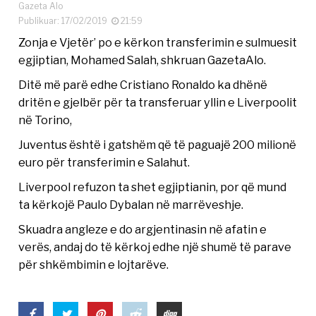
Gazeta Alo
Publikuar: 17/02/2019
21:59
Zonja e Vjetër’ po e kërkon transferimin e sulmuesit
egjiptian, Mohamed Salah, shkruan GazetaAlo.
Ditë më parë edhe Cristiano Ronaldo ka dhënë
dritën e gjelbër për ta transferuar yllin e Liverpoolit
në Torino,
Juventus është i gatshëm që të paguajë 200 milionë
euro për transferimin e Salahut.
Liverpool refuzon ta shet egjiptianin, por që mund
ta kërkojë Paulo Dybalan në marrëveshje.
Skuadra angleze e do argjentinasin në afatin e
verës, andaj do të kërkoj edhe një shumë të parave
për shkëmbimin e lojtarëve.