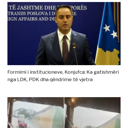
Formimi i institucioneve, Konjufca: Ka gatishmëri
nga LDK, PDK dha qëndrime të vjetra