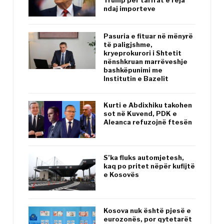
Trump për tarifat e reja
ndaj importeve
Pasuria e fituar në mënyrë
të paligjshme,
kryeprokurori i Shtetit
nënshkruan marrëveshje
bashkëpunimi me
Institutin e Bazelit
Kurti e Abdixhiku takohen
sot në Kuvend, PDK e
Aleanca refuzojnë ftesën
S’ka fluks automjetesh,
kaq po pritet nëpër kufijtë
e Kosovës
Kosova nuk është pjesë e
eurozonës, por qytetarët