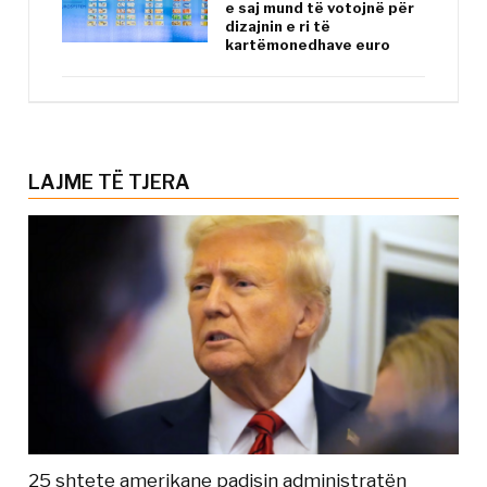
e saj mund të votojnë për
dizajnin e ri të
kartëmonedhave euro
LAJME TË TJERA
25 shtete amerikane padisin administratën