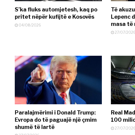
S’ka fluks automjetesh, kaq po
Të akuzua
pritet nëpër kufijtë e Kosovës
Lepenc d
masa të 
04/08/2026
27/07/202
Paralajmërimi i Donald Trump:
Real Madr
Evropa do të paguajë një çmim
100 mili
shumë të lartë
27/07/202