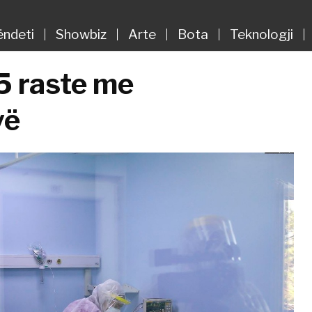
ëndeti
Showbiz
Arte
Bota
Teknologji
5 raste me
vë