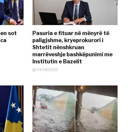
hen sot
Pasuria e fituar në mënyrë të
nca
paligjshme, kryeprokurori i
Shtetit nënshkruan
marrëveshje bashkëpunimi me
Institutin e Bazelit
04/08/2026