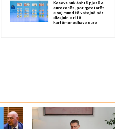
Kosova nuk është pjesë e
eurozonës, por qytetarët
e saj mund të votojnë për
dizajnin e ri të
kartëmonedhave euro