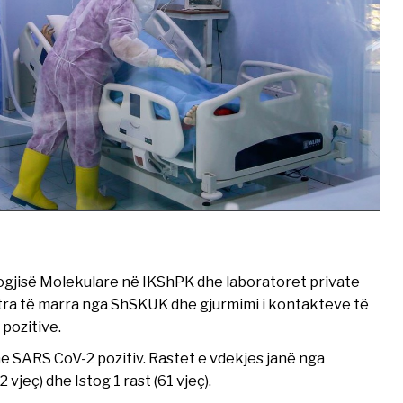
logjisë Molekulare në IKShPK dhe laboratoret private
tra të marra nga ShSKUK dhe gjurmimi i kontakteve të
 pozitive.
e SARS CoV-2 pozitiv. Rastet e vdekjes janë nga
 vjeç) dhe Istog 1 rast (61 vjeç).