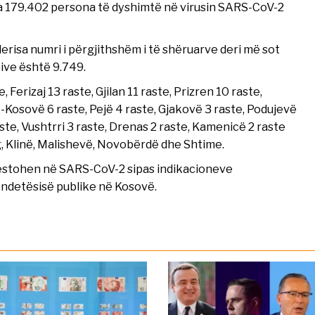
ga 179.402 persona të dyshimtë në virusin SARS-CoV-2
erisa numri i përgjithshëm i të shëruarve deri më sot
tive është 9.749.
Ferizaj 13 raste, Gjilan 11 raste, Prizren 10 raste,
hë-Kosovë 6 raste, Pejë 4 raste, Gjakovë 3 raste, Podujevë
aste, Vushtrri 3 raste, Drenas 2 raste, Kamenicë 2 raste
og, Klinë, Malishevë, Novobërdë dhe Shtime.
 testohen në SARS-CoV-2 sipas indikacioneve
ëndetësisë publike në Kosovë.