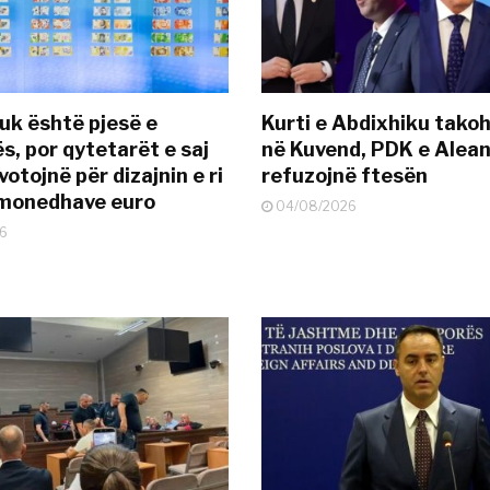
uk është pjesë e
Kurti e Abdixhiku tako
s, por qytetarët e saj
në Kuvend, PDK e Alea
otojnë për dizajnin e ri
refuzojnë ftesën
ëmonedhave euro
04/08/2026
6