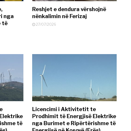
e,
Reshjet e dendura vërshojnë
i nga
nënkalimin në Ferizaj
 të
27/07/2026
te
Licencimi i Aktivitetit te
Elektrike
Prodhimit të Energjisë Elektrike
rishme të
nga Burimet e Ripërtërishme të
ës)
Energjisë në Kosovë (Erës)