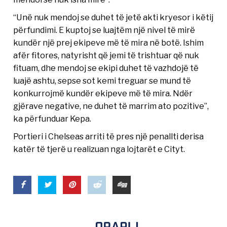
“Unë nuk mendoj se duhet të jetë akti kryesor i këtij
përfundimi. E kuptoj se luajtëm një nivel të mirë
kundër një prej ekipeve më të mira në botë. Ishim
afër fitores, natyrisht që jemi të trishtuar që nuk
fituam, dhe mendoj se ekipi duhet të vazhdojë të
luajë ashtu, sepse sot kemi treguar se mund të
konkurrojmë kundër ekipeve më të mira. Ndër
gjërave negative, ne duhet të marrim ato pozitive”,
ka përfunduar Kepa.
Portieri i Chelseas arriti të pres një penallti derisa
katër të tjerë u realizuan nga lojtarët e Cityt.