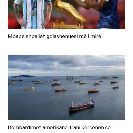
Mbape shpallet golashënuesi më i mirë
Bombardimet amerikane: Irani kërcënon se