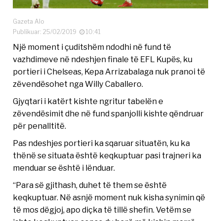
Gazeta Alo
Publikuar: 25/02/2019
10:41
Një moment i çuditshëm ndodhi në fund të
vazhdimeve në ndeshjen finale të EFL Kupës, ku
portieri i Chelseas, Kepa Arrizabalaga nuk pranoi të
zëvendësohet nga Willy Caballero.
Gjyqtari i katërt kishte ngritur tabelën e
zëvendësimit dhe në fund spanjolli kishte qëndruar
për penalltitë.
Pas ndeshjes portieri ka sqaruar situatën, ku ka
thënë se situata është keqkuptuar pasi trajneri ka
menduar se është i lënduar.
“Para së gjithash, duhet të them se është
keqkuptuar. Në asnjë moment nuk kisha synimin që
të mos dëgjoj, apo diçka të tillë shefin. Vetëm se