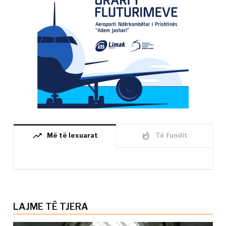
trending_up
whatshot
Më të lexuarat
Të fundit
LAJME TË TJERA