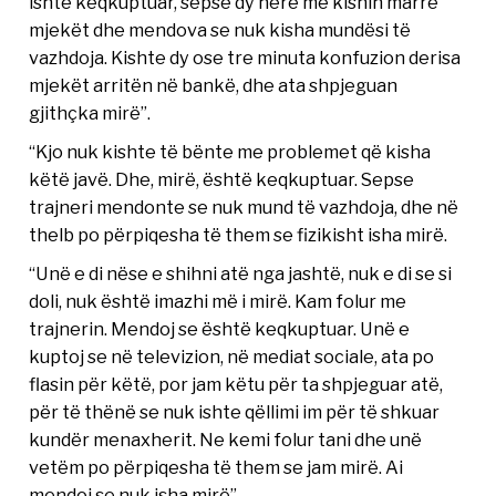
ishte keqkuptuar, sepse dy herë më kishin marrë
mjekët dhe mendova se nuk kisha mundësi të
vazhdoja. Kishte dy ose tre minuta konfuzion derisa
mjekët arritën në bankë, dhe ata shpjeguan
gjithçka mirë”.
“Kjo nuk kishte të bënte me problemet që kisha
këtë javë. Dhe, mirë, është keqkuptuar. Sepse
trajneri mendonte se nuk mund të vazhdoja, dhe në
thelb po përpiqesha të them se fizikisht isha mirë.
“Unë e di nëse e shihni atë nga jashtë, nuk e di se si
doli, nuk është imazhi më i mirë. Kam folur me
trajnerin. Mendoj se është keqkuptuar. Unë e
kuptoj se në televizion, në mediat sociale, ata po
flasin për këtë, por jam këtu për ta shpjeguar atë,
për të thënë se nuk ishte qëllimi im për të shkuar
kundër menaxherit. Ne kemi folur tani dhe unë
vetëm po përpiqesha të them se jam mirë. Ai
mendoi se nuk isha mirë”.