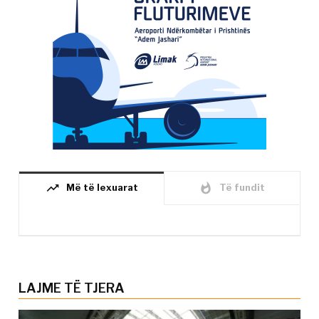
trending_up
whatshot
Më të lexuarat
Të fundit
LAJME TË TJERA