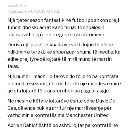
Gazeta Alo
Publikuar: 05/04/2019
09:12
Një tjetër sezon fantastik në futboll po shkon drejt
fundit, dhe skuadrat kanë filluar të shpalosin
objektivat e tyre në tregun e transferimeve.
Derisa një pjesë e skuadrave vazhdojnë të bëjnë
ndikimin e tyre duke shpenzuar shuma të mëdha, ka
edhe prej tyre që lojtarë të mirë mund të marrin
falas.
Një numër i madh i lojtarëve do të jenë pa kontrata
në fund të sezonit, dhe do të jetë një mundësi e mirë
që ata lojtarë të transferohen pa paguar asgjë.
Në mesin e këtyre lojtarëve është edhe David De
Gea, që ende nuk ka arritur një marrëveshje për
vazhdimin e kontratës me Manchester United.
Adrien Rabiot është po ashtu lojtar pa kontratë në