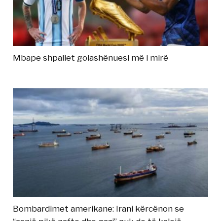
Mbape shpallet golashënuesi më i mirë
Bombardimet amerikane: Irani kërcënon se