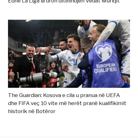
Edhe La Liga ia uron ditëlindjen Vedat Muriqit
The Guardian: Kosova e cila u pranua në UEFA
dhe FIFA veç 10 vite më herët pranë kualifikimit
historik në Botëror