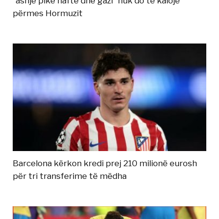
“asnjë pikë nafte dhe gazi” nuk do të kalojë
përmes Hormuzit
Barcelona kërkon kredi prej 210 milionë eurosh
për tri transferime të mëdha