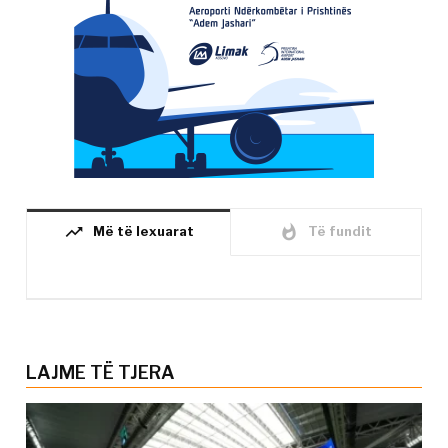
trending_up
whatshot
Më të lexuarat
Të fundit
LAJME TË TJERA