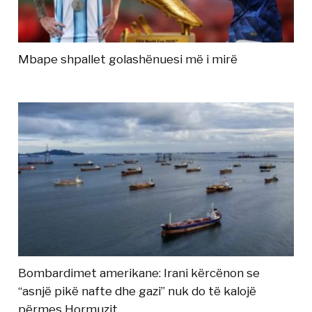
Mbape shpallet golashënuesi më i mirë
Bombardimet amerikane: Irani kërcënon se
“asnjë pikë nafte dhe gazi” nuk do të kalojë
përmes Hormuzit