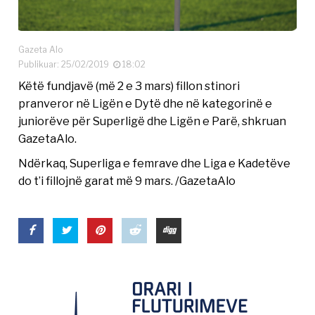
Gazeta Alo
Publikuar: 25/02/2019
18:02
Këtë fundjavë (më 2 e 3 mars) fillon stinori
pranveror në Ligën e Dytë dhe në kategorinë e
juniorëve për Superligë dhe Ligën e Parë, shkruan
GazetaAlo.
Ndërkaq, Superliga e femrave dhe Liga e Kadetëve
do t’i fillojnë garat më 9 mars. /GazetaAlo