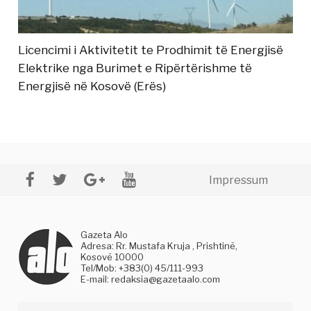
Licencimi i Aktivitetit te Prodhimit të Energjisë
Elektrike nga Burimet e Ripërtërishme të
Energjisë në Kosovë (Erës)
Impressum
Gazeta Alo
Adresa: Rr. Mustafa Kruja , Prishtinë,
Kosovë 10000
Tel/Mob: +383(0) 45/111-993
E-mail:
redaksia@gazetaalo.com