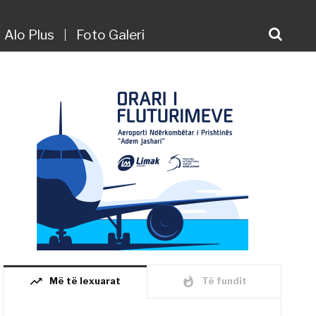
Alo Plus
Foto Galeri
trending_up
whatshot
Më të lexuarat
Të fundit