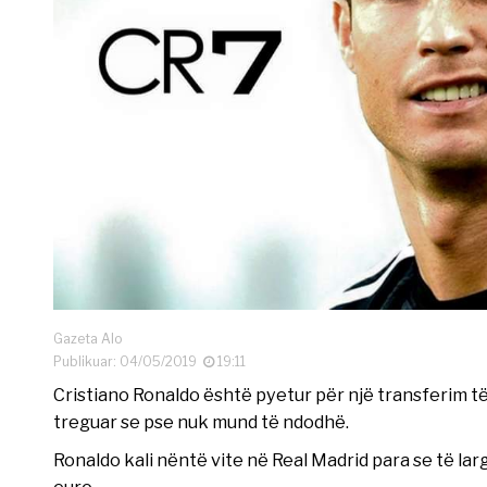
Gazeta Alo
Publikuar: 04/05/2019
19:11
Cristiano Ronaldo është pyetur për një transferim t
treguar se pse nuk mund të ndodhë.
Ronaldo kali nëntë vite në Real Madrid para se të la