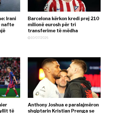
: Irani
Barcelona kërkon kredi prej 210
ë nafte
milionë eurosh për tri
ojë
transferime të mëdha
10/07/2026
mier
Anthony Joshua e paralajmëron
llit të
shqiptarin Kristian Prenga se