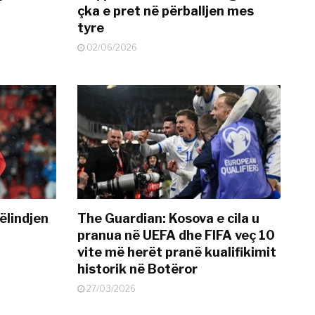
çka e pret në përballjen mes
tyre
02/06/2026
ëlindjen
The Guardian: Kosova e cila u
pranua në UEFA dhe FIFA veç 10
vite më herët pranë kualifikimit
historik në Botëror
27/03/2026