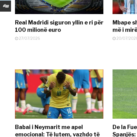
Real Madridi siguron yllin e ri për
Mbape sh
100 milionë euro
më i mir
27/07/2026
20/07/202
Babai i Neymarit me apel
De la Fue
emocional: Të lutem, vazhdo të
Spanjës: 