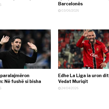
Barcelonës
6
03/06/2026
 paralajmëron
Edhe La Liga ia uron dit
: Në fushë si bisha
Vedat Muriqit
6
24/04/2026