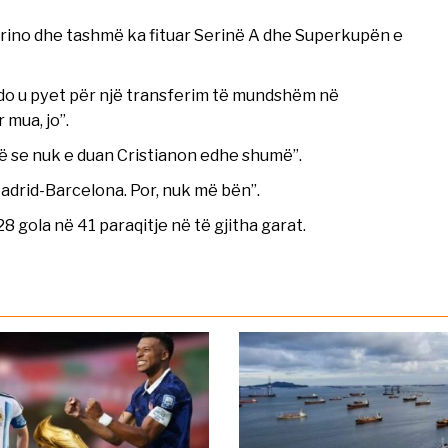
rino dhe tashmë ka fituar Serinë A dhe Superkupën e
aldo u pyet për një transferim të mundshëm në
 mua, jo”.
ë se nuk e duan Cristianon edhe shumë”.
Madrid-Barcelona. Por, nuk më bën”.
gola në 41 paraqitje në të gjitha garat.