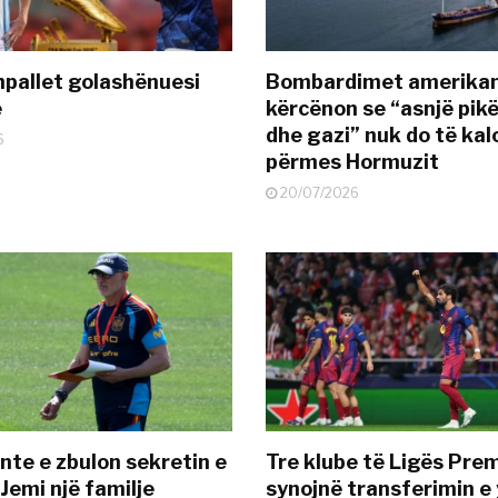
pallet golashënuesi
Bombardimet amerikane
ë
kërcënon se “asnjë pik
dhe gazi” nuk do të kal
6
përmes Hormuzit
20/07/2026
nte e zbulon sekretin e
Tre klube të Ligës Pre
Jemi një familje
synojnë transferimin e y