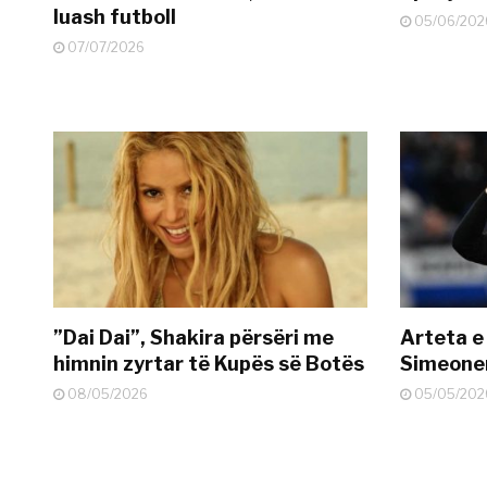
luash futboll
05/06/202
07/07/2026
”Dai Dai”, Shakira përsëri me
Arteta e
himnin zyrtar të Kupës së Botës
Simeonen
08/05/2026
05/05/202