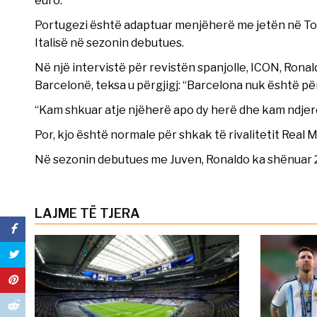
euro.
Portugezi është adaptuar menjëherë me jetën në To
Italisë në sezonin debutues.
Në një intervistë për revistën spanjolle, ICON, Ron
Barcelonë, teksa u përgjigj: “Barcelona nuk është për
“Kam shkuar atje njëherë apo dy herë dhe kam ndjer
Por, kjo është normale për shkak të rivalitetit Real 
Në sezonin debutues me Juven, Ronaldo ka shënuar 28 
LAJME TË TJERA