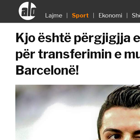
Lajme
Sport
Ekonomi
Sh
Kjo është përgjigjja 
për transferimin e m
Barcelonë!