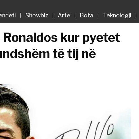
ëndeti
Showbiz
Arte
Bota
Teknologji
e Ronaldos kur pyetet
undshëm të tij në