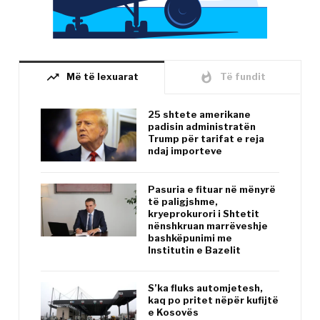
trending_up
whatshot
Më të lexuarat
Të fundit
25 shtete amerikane
padisin administratën
Trump për tarifat e reja
ndaj importeve
Pasuria e fituar në mënyrë
të paligjshme,
kryeprokurori i Shtetit
nënshkruan marrëveshje
bashkëpunimi me
Institutin e Bazelit
S’ka fluks automjetesh,
kaq po pritet nëpër kufijtë
e Kosovës