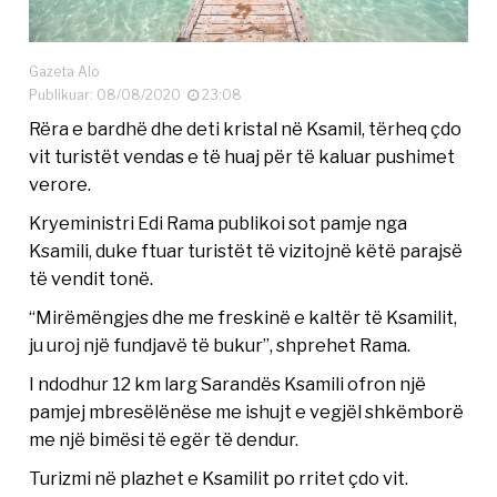
Gazeta Alo
Publikuar: 08/08/2020
23:08
Rëra e bardhë dhe deti kristal në Ksamil, tërheq çdo
vit turistët vendas e të huaj për të kaluar pushimet
verore.
Kryeministri Edi Rama publikoi sot pamje nga
Ksamili, duke ftuar turistët të vizitojnë këtë parajsë
të vendit tonë.
“Mirëmëngjes dhe me freskinë e kaltër të Ksamilit,
ju uroj një fundjavë të bukur”, shprehet Rama.
I ndodhur 12 km larg Sarandës Ksamili ofron një
pamjej mbresëlënëse me ishujt e vegjël shkëmborë
me një bimësi të egër të dendur.
Turizmi në plazhet e Ksamilit po rritet çdo vit.