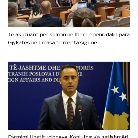
Të akuzuarit për sulmin në Ibër-Lepenc dalin para
Gjykatës nën masa të rrepta sigurie
Formimi i institucioneve, Konjufca: Ka gatishmëri