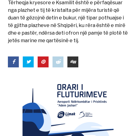
Tërheqja kryesore e Ksamilit është e përfaqësuar
nga plazhet e tij të kristalta për mijëra turistë që
duan të gëzojnë detin e bukur, një tipar pothuajse i
të gjitha plazheve në Shqipëri, ku rëra është e mirë
dhe e pastër, ndërsa deti ofron një pamje të plotë të
jetës marine me qartësinë e tij.