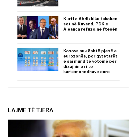
Kurti e Abdixhiku takohen
sot në Kuvend, PDK e
Aleanca refuzojnë ftesën
Kosova nuk është pjesë e
eurozonës, por qytetarët
e saj mund të votojnë për
dizajnin e ri të
kartëmonedhave euro
LAJME TË TJERA