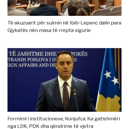
Të akuzuarit për sulmin në Ibër-Lepenc dalin para
Gjykatës nën masa të rrepta sigurie
Formimi i institucioneve, Konjufca: Ka gatishmëri
nga LDK, PDK dha qëndrime të vjetra