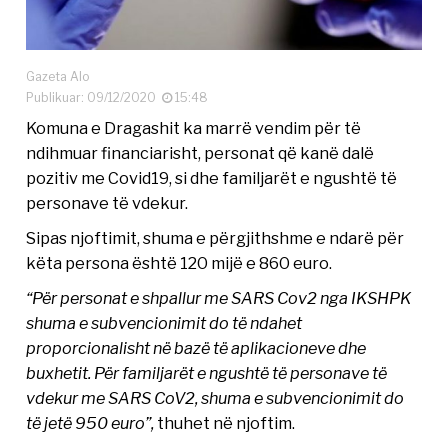
Gazeta Alo
Publikuar: 09/12/2020
15:48
Komuna e Dragashit ka marrë vendim për të
ndihmuar financiarisht, personat që kanë dalë
pozitiv me Covid19, si dhe familjarët e ngushtë të
personave të vdekur.
Sipas njoftimit, shuma e përgjithshme e ndarë për
këta persona është 120 mijë e 860 euro.
“Për personat e shpallur me SARS Cov2 nga IKSHPK
shuma e subvencionimit do të ndahet
proporcionalisht në bazë të aplikacioneve dhe
buxhetit. Për familjarët e ngushtë të personave të
vdekur me SARS CoV2, shuma e subvencionimit do
të jetë 950 euro”,
thuhet në njoftim.