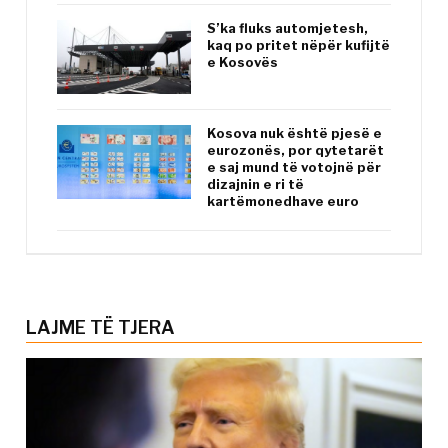
S’ka fluks automjetesh,
kaq po pritet nëpër kufijtë
e Kosovës
Kosova nuk është pjesë e
eurozonës, por qytetarët
e saj mund të votojnë për
dizajnin e ri të
kartëmonedhave euro
LAJME TË TJERA