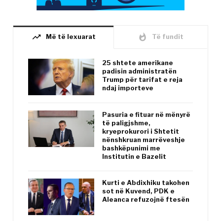
trending_up
whatshot
Më të lexuarat
Të fundit
25 shtete amerikane
padisin administratën
Trump për tarifat e reja
ndaj importeve
Pasuria e fituar në mënyrë
të paligjshme,
kryeprokurori i Shtetit
nënshkruan marrëveshje
bashkëpunimi me
Institutin e Bazelit
Kurti e Abdixhiku takohen
sot në Kuvend, PDK e
Aleanca refuzojnë ftesën