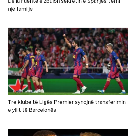
De la Fuente e zbulon sekretin e Spanjës: Jemi
një familje
Tre klube të Ligës Premier synojnë transferimin
e yllit të Barcelonës