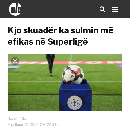
Kjo skuadër ka sulmin më
efikas në Superligë
Gazeta Alo
Publikuar: 25/02/2019
13:55