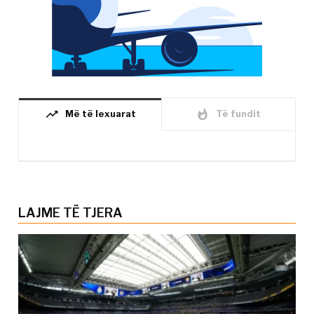
trending_up
whatshot
Më të lexuarat
Të fundit
LAJME TË TJERA