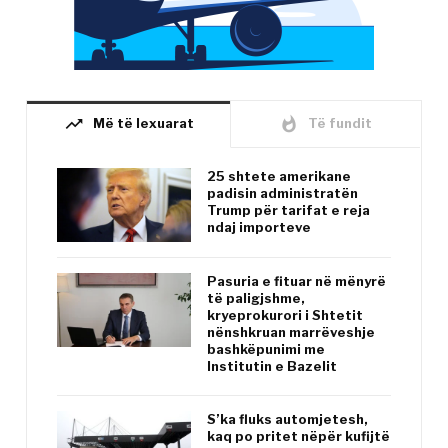
trending_up
whatshot
Më të lexuarat
Të fundit
25 shtete amerikane
padisin administratën
Trump për tarifat e reja
ndaj importeve
Pasuria e fituar në mënyrë
të paligjshme,
kryeprokurori i Shtetit
nënshkruan marrëveshje
bashkëpunimi me
Institutin e Bazelit
S’ka fluks automjetesh,
kaq po pritet nëpër kufijtë