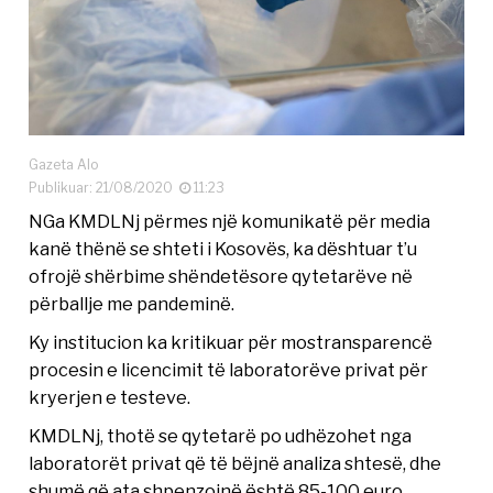
Gazeta Alo
Publikuar: 21/08/2020
11:23
NGa KMDLNj përmes një komunikatë për media
kanë thënë se shteti i Kosovës, ka dështuar t’u
ofrojë shërbime shëndetësore qytetarëve në
përballje me pandeminë.
Ky institucion ka kritikuar për mostransparencë
procesin e licencimit të laboratorëve privat për
kryerjen e testeve.
KMDLNj, thotë se qytetarë po udhëzohet nga
laboratorët privat që të bëjnë analiza shtesë, dhe
shumë që ata shpenzojnë është 85-100 euro.