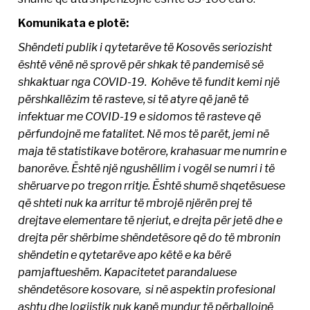
Komunikata e plotë:
Shëndeti publik i qytetarëve të Kosovës seriozisht
është vënë në sprovë për shkak të pandemisë së
shkaktuar nga COVID-19. Kohëve të fundit kemi një
përshkallëzim të rasteve, si të atyre që janë të
infektuar me COVID-19 e sidomos të rasteve që
përfundojnë me fatalitet. Në mos të parët, jemi në
maja të statistikave botërore, krahasuar me numrin e
banorëve. Është një ngushëllim i vogël se numri i të
shëruarve po tregon rritje. Është shumë shqetësuese
që shteti nuk ka arritur të mbrojë njërën prej të
drejtave elementare të njeriut, e drejta për jetë dhe e
drejta për shërbime shëndetësore që do të mbronin
shëndetin e qytetarëve apo këtë e ka bërë
pamjaftueshëm. Kapacitetet parandaluese
shëndetësore kosovare, si në aspektin profesional
ashtu dhe logjistik nuk kanë mundur të përballojnë