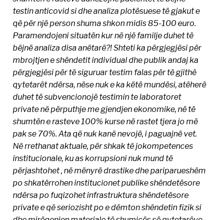
testin anticovid si dhe analiza plotësuese të gjakut e
që për një person shuma shkon midis 85-100 euro.
Paramendojeni situatën kur në një familje duhet të
bëjnë analiza disa anëtarë?! Shteti ka përgjegjësi për
mbrojtjen e shëndetit individual dhe publik andaj ka
përgjegjësi për të siguruar testim falas për të gjithë
qytetarët ndërsa, nëse nuk e ka këtë mundësi, atëherë
duhet të subvencionojë testimin te laboratoret
private në përputhje me gjendjen ekonomike, në të
shumtën e rasteve 100% kurse në rastet tjera jo më
pak se 70%. Ata që nuk kanë nevojë, i paguajnë vet.
Në rrethanat aktuale, për shkak të jokompetences
institucionale, ku as korrupsioni nuk mund të
përjashtohet , në mënyrë drastike dhe pariparueshëm
po shkatërrohen institucionet publike shëndetësore
ndërsa po fuqizohet infrastruktura shëndetësore
private e që seriozisht po e dëmton shëndetin fizik si
dhe mirëqenien materiale të shumicës së qytetarëve