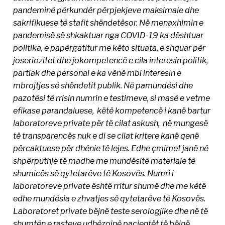
pandeminë përkundër përpjekjeve maksimale dhe
sakrifikuese të stafit shëndetësor. Në menaxhimin e
pandemisë së shkaktuar nga COVID-19 ka dështuar
politika, e papërgatitur me këto situata, e shquar për
joseriozitet dhe jokompetencë e cila interesin politik,
partiak dhe personal e ka vënë mbi interesin e
mbrojtjes së shëndetit publik. Në pamundësi dhe
pazotësi të rrisin numrin e testimeve, si masë e vetme
efikase parandaluese, këtë kompetencë i kanë bartur
laboratoreve private për të cilat askush, në mungesë
të transparencës nuk e di se cilat kritere kanë qenë
përcaktuese për dhënie të lejes. Edhe çmimet janë në
shpërputhje të madhe me mundësitë materiale të
shumicës së qytetarëve të Kosovës. Numri i
laboratoreve private është rritur shumë dhe me këtë
edhe mundësia e zhvatjes së qytetarëve të Kosovës.
Laboratoret private bëjnë teste serologjike dhe në të
shumtën e rasteve udhëzojnë pacientët të bëjnë