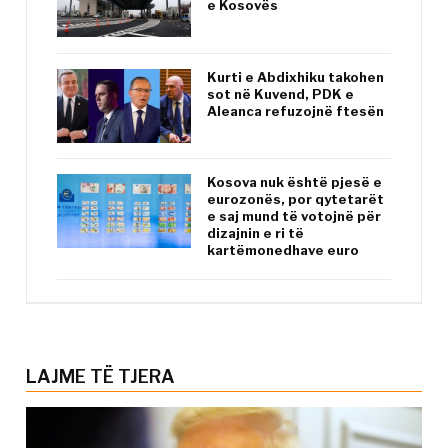
e Kosovës
Kurti e Abdixhiku takohen
sot në Kuvend, PDK e
Aleanca refuzojnë ftesën
Kosova nuk është pjesë e
eurozonës, por qytetarët
e saj mund të votojnë për
dizajnin e ri të
kartëmonedhave euro
LAJME TË TJERA