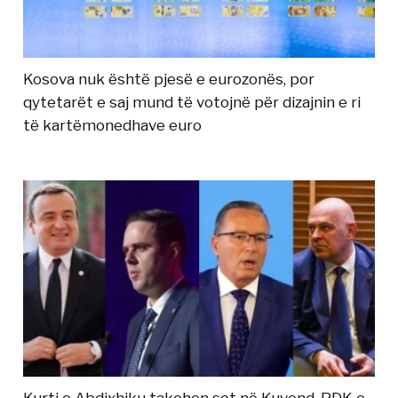
Kosova nuk është pjesë e eurozonës, por
qytetarët e saj mund të votojnë për dizajnin e ri
të kartëmonedhave euro
Kurti e Abdixhiku takohen sot në Kuvend, PDK e