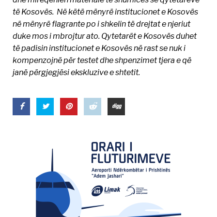
të Kosovës. Në këtë mënyrë institucionet e Kosovës
në mënyrë flagrante po i shkelin të drejtat e njeriut
duke mos i mbrojtur ato. Qytetarët e Kosovës duhet
të padisin institucionet e Kosovës në rast se nuk i
kompenzojnë për testet dhe shpenzimet tjera e që
janë përgjegjësi ekskluzive e shtetit.