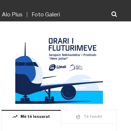
Alo Plus
Foto Galeri
trending_up
whatshot
Më të lexuarat
Të fundit