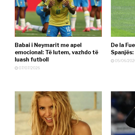
Babai i Neymarit me apel
De la Fue
emocional: Të lutem, vazhdo të
Spanjës: 
luash futboll
05/06/202
07/07/2026