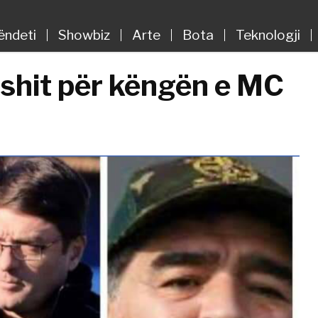
ëndeti
Showbiz
Arte
Bota
Teknologji
ishit për këngën e MC