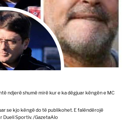
është ndjerë shumë mirë kur e ka dëgjuar këngën e MC
uar se kjo këngë do të publikohet. E falëndërojë
 Dueli Sportiv. /GazetaAlo