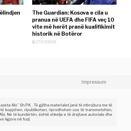
ëlindjen
The Guardian: Kosova e cila u
pranua në UEFA dhe FIFA veç 10
vite më herët pranë kualifikimit
historik në Botëror
27/03/2026
Impressum
eta Alo” Sh.P.K . Të gjitha materialet janë të mbrojtura me të
 të kopjohen, ripublikohen, riprodhohen ose të transmetohen,
lo. Në të kundërtën, është shkelje e të drejtave autoriale dhe
e ligjore në fuqi.