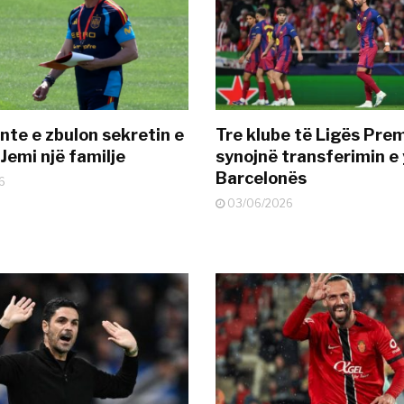
nte e zbulon sekretin e
Tre klube të Ligës Pre
Jemi një familje
synojnë transferimin e y
Barcelonës
6
03/06/2026