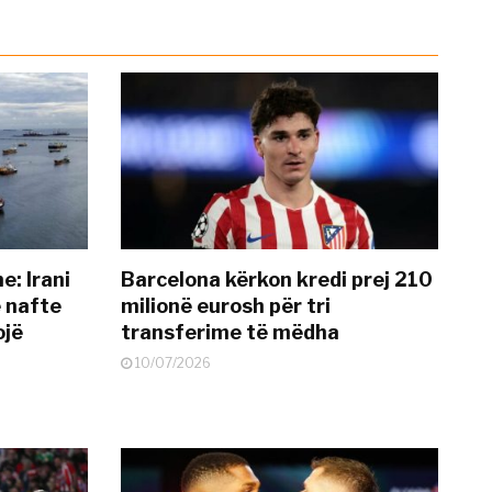
: Irani
Barcelona kërkon kredi prej 210
ë nafte
milionë eurosh për tri
ojë
transferime të mëdha
10/07/2026