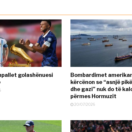
pallet golashënuesi
Bombardimet amerikane
ë
kërcënon se “asnjë pik
dhe gazi” nuk do të kal
6
përmes Hormuzit
20/07/2026