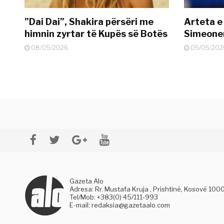
”Dai Dai”, Shakira përsëri me
Arteta e
himnin zyrtar të Kupës së Botës
Simeonen
08/05/2026
05/05/202
Gazeta Alo
Adresa: Rr. Mustafa Kruja , Prishtinë, Kosovë 100
Tel/Mob: +383(0) 45/111-993
E-mail:
redaksia@gazetaalo.com