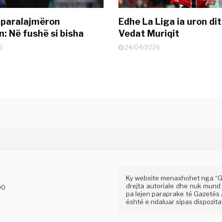
 paralajmëron
Edhe La Liga ia uron dit
: Në fushë si bisha
Vedat Muriqit
6
24/04/2026
Ky website menaxhohet nga “Gaz
drejta autoriale dhe nuk mund
00
pa lejen paraprake të Gazetës A
është e ndaluar sipas dispozitav