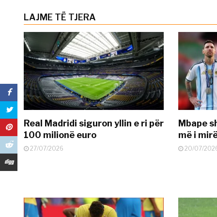
LAJME TË TJERA
Real Madridi siguron yllin e ri për
Mbape sh
100 milionë euro
më i mir
27/07/2026
20/07/202