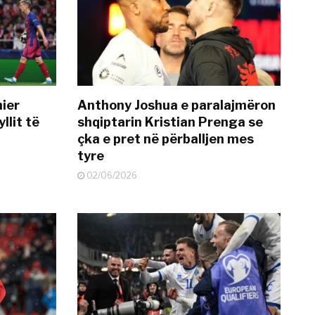
mier
Anthony Joshua e paralajmëron
llit të
shqiptarin Kristian Prenga se
çka e pret në përballjen mes
tyre
02/06/2026