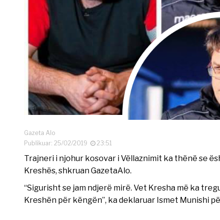
Gazeta Alo
Publikuar: 25/02/2019
23:51
Trajneri i njohur kosovar i Vëllaznimit ka thënë se 
Kreshës, shkruan GazetaAlo.
“Sigurisht se jam ndjerë mirë. Vet Kresha më ka treg
Kreshën për këngën”, ka deklaruar Ismet Munishi për