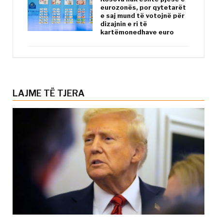
eurozonës, por qytetarët
e saj mund të votojnë për
dizajnin e ri të
kartëmonedhave euro
LAJME TË TJERA