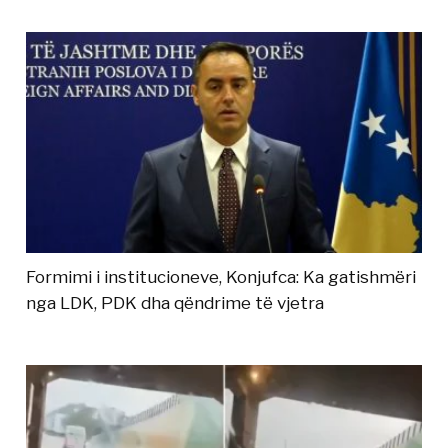
Formimi i institucioneve, Konjufca: Ka gatishmëri
nga LDK, PDK dha qëndrime të vjetra