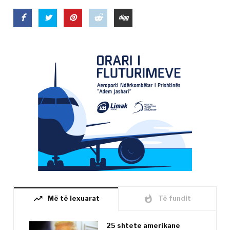
trending_up
whatshot
Më të lexuarat
Të fundit
25 shtete amerikane