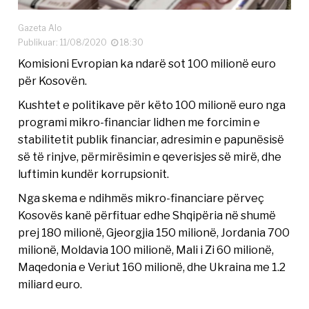
Gazeta Alo
Publikuar: 11/08/2020
18:30
Komisioni Evropian ka ndarë sot 100 milionë euro
për Kosovën.
Kushtet e politikave për këto 100 milionë euro nga
programi mikro-financiar lidhen me forcimin e
stabilitetit publik financiar, adresimin e papunësisë
së të rinjve, përmirësimin e qeverisjes së mirë, dhe
luftimin kundër korrupsionit.
Nga skema e ndihmës mikro-financiare përveç
Kosovës kanë përfituar edhe Shqipëria në shumë
prej 180 milionë, Gjeorgjia 150 milionë, Jordania 700
milionë, Moldavia 100 milionë, Mali i Zi 60 milionë,
Maqedonia e Veriut 160 milionë, dhe Ukraina me 1.2
miliard euro.