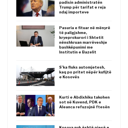
padisin administratën
Trump për tarifat e reja
ndaj importeve
Pasuria e fituar në mënyrë
të paligjshme,
kryeprokurori i Shtetit
nënshkruan marrëveshje
bashkëpunimi me
Institutin e Bazelit
S’ka fluks automjetesh,
kaq po pritet nëpër kufijtë
e Kosovës
Kurti e Abdixhiku takohen
sot në Kuvend, PDK e
Aleanca refuzojnë ftesën
Kosova nuk është pjesë e