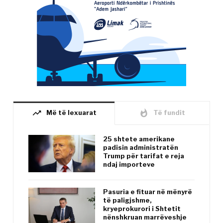
trending_up
whatshot
Më të lexuarat
Të fundit
25 shtete amerikane
padisin administratën
Trump për tarifat e reja
ndaj importeve
Pasuria e fituar në mënyrë
të paligjshme,
kryeprokurori i Shtetit
nënshkruan marrëveshje