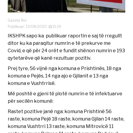
Gazeta Alo
Publikuar: 13/08/2020
15:19
IKSHPK sapo ka publikuar raportin e saj të rregullt
ditor ku ka paraqitur numrin e të prekurve me
Covid, e që për 24 orët e fundit shënon numrin e 193
qytetarëve që kanë rezultuar pozitiv.
Prej tyre, 56 vijnë nga komuna e Prishtinës, 18 nga
komuna e Pejës, 14 nga ajo e Gjilanit e 13 nga
komuna e Vushtrrisë.
Më poshtë e gjeni të plotë numrin e të infektuarve
për secilën komunë:
Rastet pozitive janë nga: komuna Prishtinë 56
raste, komuna Pejë 18 raste, komuna Gjilan 14 raste,
komuna Vushtrri 13 raste, komuna Mitrovicë 11