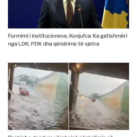
Formimi i institucioneve, Konjufca: Ka gatishmëri
nga LDK, PDK dha qëndrime të vjetra