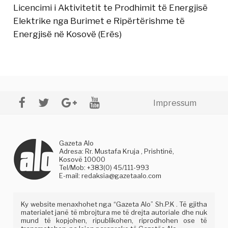
Licencimi i Aktivitetit te Prodhimit të Energjisë
Elektrike nga Burimet e Ripërtërishme të
Energjisë në Kosovë (Erës)
Impressum
Gazeta Alo
Adresa: Rr. Mustafa Kruja , Prishtinë,
Kosovë 10000
Tel/Mob: +383(0) 45/111-993
E-mail:
redaksia@gazetaalo.com
Ky website menaxhohet nga “Gazeta Alo” Sh.P.K . Të gjitha
materialet janë të mbrojtura me të drejta autoriale dhe nuk
mund të kopjohen, ripublikohen, riprodhohen ose të