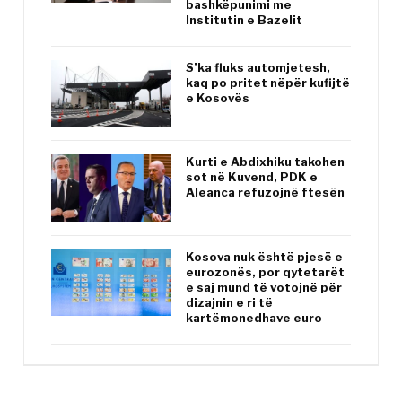
bashkëpunimi me
Institutin e Bazelit
S’ka fluks automjetesh,
kaq po pritet nëpër kufijtë
e Kosovës
Kurti e Abdixhiku takohen
sot në Kuvend, PDK e
Aleanca refuzojnë ftesën
Kosova nuk është pjesë e
eurozonës, por qytetarët
e saj mund të votojnë për
dizajnin e ri të
kartëmonedhave euro