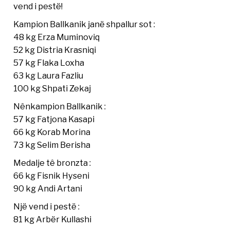
vend i pestë!
Kampion Ballkanik janë shpallur sot :
48 kg Erza Muminoviq
52 kg Distria Krasniqi
57 kg Flaka Loxha
63 kg Laura Fazliu
100 kg Shpati Zekaj
Nênkampion Ballkanik :
57 kg Fatjona Kasapi
66 kg Korab Morina
73 kg Selim Berisha
Medalje tê bronzta :
66 kg Fisnik Hyseni
90 kg Andi Artani
Një vend i pestë :
81 kg Arbër Kullashi