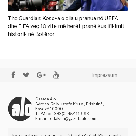
The Guardian: Kosova e cila u pranua në UEFA
dhe FIFA veç 10 vite më herët pranë kualifikimit
historik në Botëror
Impressum
Gazeta Alo
Adresa: Rr. Mustafa Kruja , Prishtinë,
Kosovë 10000
Tel/Mob: +383(0) 45/111-993
E-mail:
redaksia@gazetaalo.com
Ky website menaxhohet nga “Gazeta Alo” Sh.P.K . Të gjitha