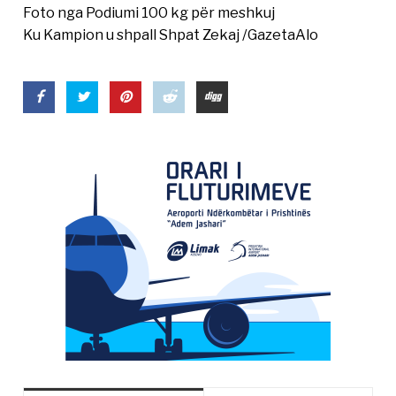
Foto nga Podiumi 100 kg për meshkuj
Ku Kampion u shpall Shpat Zekaj /GazetaAlo