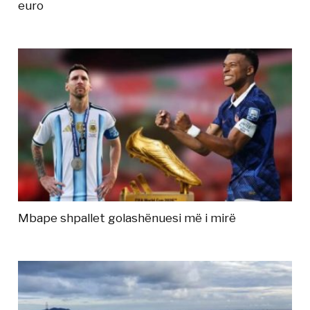
euro
Mbape shpallet golashënuesi më i mirë