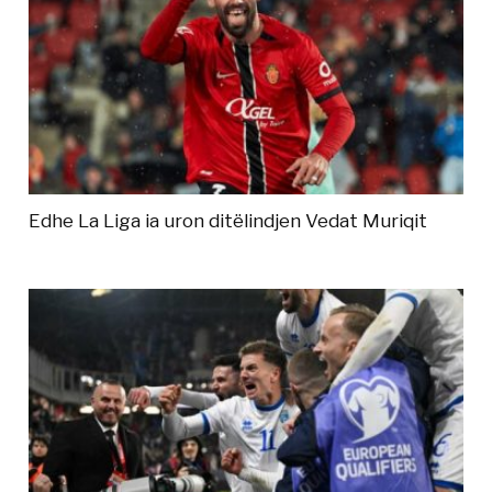
Edhe La Liga ia uron ditëlindjen Vedat Muriqit