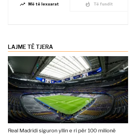
trending_up
whatshot
Më të lexuarat
Të fundit
LAJME TË TJERA
Real Madridi siguron yllin e ri për 100 milionë