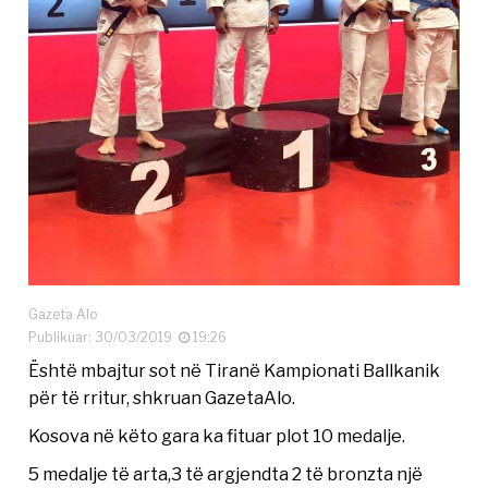
Gazeta Alo
Publikuar: 30/03/2019
19:26
Është mbajtur sot në Tiranë Kampionati Ballkanik
për të rritur, shkruan GazetaAlo.
Kosova në këto gara ka fituar plot 10 medalje.
5 medalje të arta,3 të argjendta 2 të bronzta një