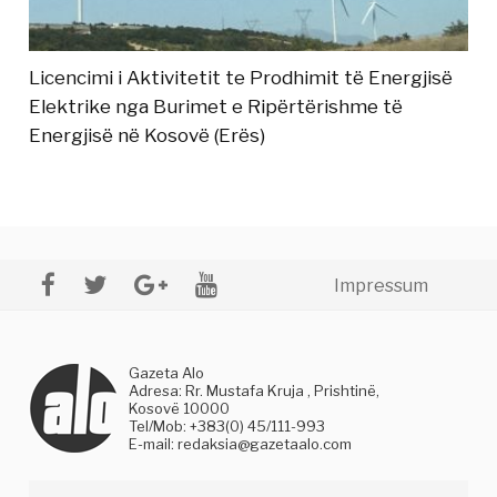
Licencimi i Aktivitetit te Prodhimit të Energjisë
Elektrike nga Burimet e Ripërtërishme të
Energjisë në Kosovë (Erës)
Impressum
Gazeta Alo
Adresa: Rr. Mustafa Kruja , Prishtinë,
Kosovë 10000
Tel/Mob: +383(0) 45/111-993
E-mail:
redaksia@gazetaalo.com