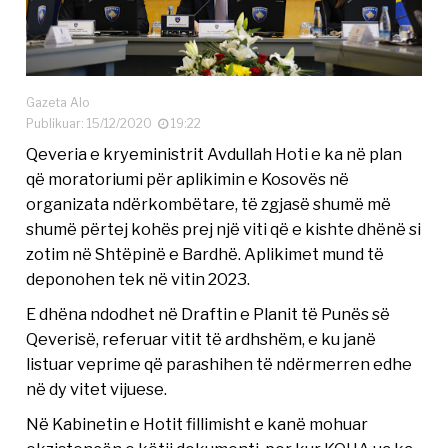
Gazeta Alo
Publikuar: 15/12/2020
19:22
Qeveria e kryeministrit Avdullah Hoti e ka në plan
që moratoriumi për aplikimin e Kosovës në
organizata ndërkombëtare, të zgjasë shumë më
shumë përtej kohës prej një viti që e kishte dhënë si
zotim në Shtëpinë e Bardhë. Aplikimet mund të
deponohen tek në vitin 2023.
E dhëna ndodhet në Draftin e Planit të Punës së
Qeverisë, referuar vitit të ardhshëm, e ku janë
listuar veprime që parashihen të ndërmerren edhe
në dy vitet vijuese.
Në Kabinetin e Hotit fillimisht e kanë mohuar