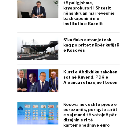
të paligjshme,
kryeprokurori i Shtetit
nënshkruan marrëveshje
bashkëpunimi me
Institutin e Bazelit
S’ka fluks automjetesh,
kaq po pritet nëpër kufijtë
e Kosovës
Kurti e Abdixhiku takohen
sot në Kuvend, PDK e
Aleanca refuzojnë ftesën
Kosova nuk është pjesë e
eurozonës, por qytetarët
e saj mund të votojnë për
dizajnin e ri të
kartëmonedhave euro