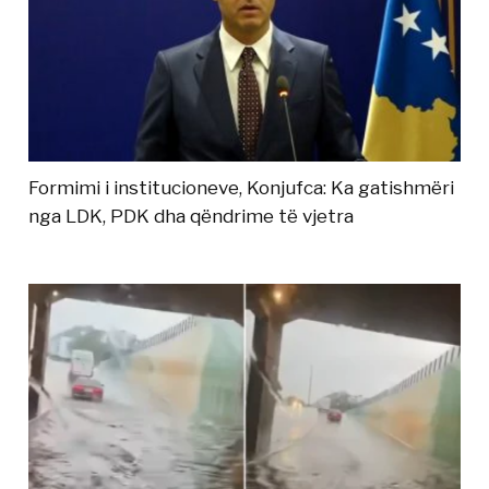
Formimi i institucioneve, Konjufca: Ka gatishmëri
nga LDK, PDK dha qëndrime të vjetra