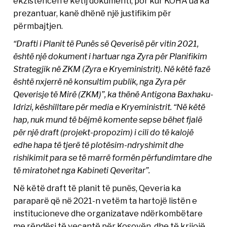
ekzistencën e këtij dokumenti, por kur KOHA ua ka
prezantuar, kanë dhënë një justifikim për
përmbajtjen.
“Drafti i Planit të Punës së Qeverisë për vitin 2021,
është një dokument i hartuar nga Zyra për Planifikim
Strategjik në ZKM (Zyra e Kryeministrit). Në këtë fazë
është nxjerrë në konsultim publik, nga Zyra për
Qeverisje të Mirë (ZKM)”, ka thënë Antigona Baxhaku-
Idrizi, këshilltare për media e Kryeministrit. “Në këtë
hap, nuk mund të bëjmë komente sepse bëhet fjalë
për një draft (projekt-propozim) i cili do të kalojë
edhe hapa të tjerë të plotësim-ndryshimit dhe
rishikimit para se të marrë formën përfundimtare dhe
të miratohet nga Kabineti Qeveritar”.
Në këtë draft të planit të punës, Qeveria ka
paraparë që në 2021-n vetëm ta hartojë listën e
institucioneve dhe organizatave ndërkombëtare
me rëndësi të veçantë për Kosovën, dhe të krijojë