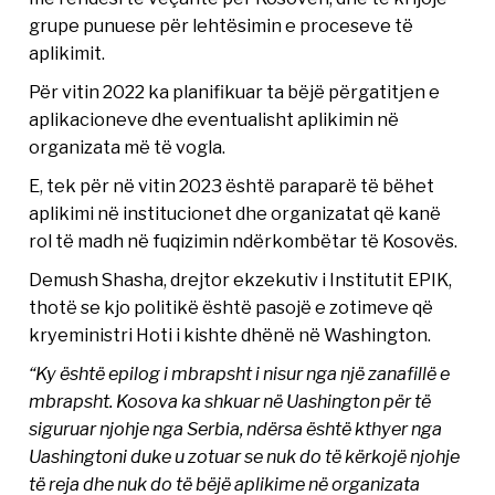
grupe punuese për lehtësimin e proceseve të
aplikimit.
Për vitin 2022 ka planifikuar ta bëjë përgatitjen e
aplikacioneve dhe eventualisht aplikimin në
organizata më të vogla.
E, tek për në vitin 2023 është paraparë të bëhet
aplikimi në institucionet dhe organizatat që kanë
rol të madh në fuqizimin ndërkombëtar të Kosovës.
Demush Shasha, drejtor ekzekutiv i Institutit EPIK,
thotë se kjo politikë është pasojë e zotimeve që
kryeministri Hoti i kishte dhënë në Washington.
“Ky është epilog i mbrapsht i nisur nga një zanafillë e
mbrapsht. Kosova ka shkuar në Uashington për të
siguruar njohje nga Serbia, ndërsa është kthyer nga
Uashingtoni duke u zotuar se nuk do të kërkojë njohje
të reja dhe nuk do të bëjë aplikime në organizata