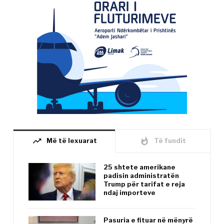
trending_up
whatshot
Më të lexuarat
Të fundit
25 shtete amerikane
padisin administratën
Trump për tarifat e reja
ndaj importeve
Pasuria e fituar në mënyrë