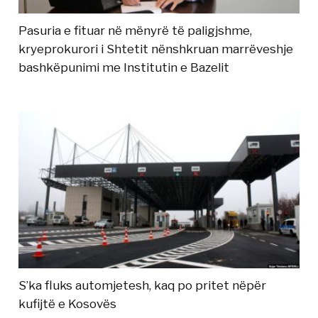
Pasuria e fituar në mënyrë të paligjshme,
kryeprokurori i Shtetit nënshkruan marrëveshje
bashkëpunimi me Institutin e Bazelit
S’ka fluks automjetesh, kaq po pritet nëpër
kufijtë e Kosovës