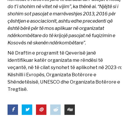
do t’i shohim në vitet në vijim”, ka thënë ai. “Njëjtë si i
shohim sot pasojat e marrëveshjes 2013, 2016 për
çështjen e asociacionit, ashtu edhe precedenti që
është bërë për të mos aplikuar në organizatat
ndërkombëtare do të krijojë pasojat në fuqizimin e
Kosovës në skenën ndërkombëtare”.
Në Draftin e programit të Qeverisë janë
identifikuar katër organizata me rëndësi të
veçantë, në të cilat synohet të aplikohet në 2023-n:
Këshilli i Evropës, Organizata Botërore e
Shëndetësisë, UNESCO dhe Organizata Botërore e
Tregtisë.