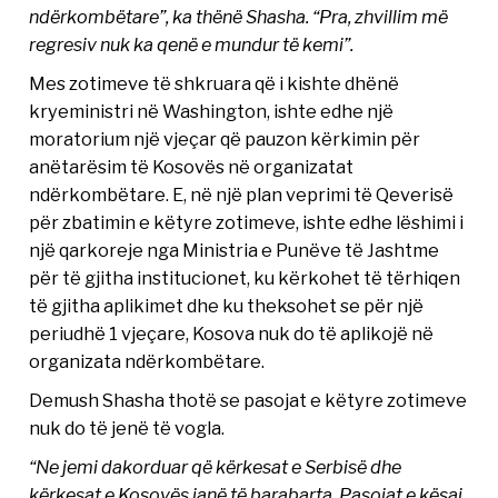
ndërkombëtare”, ka thënë Shasha. “Pra, zhvillim më
regresiv nuk ka qenë e mundur të kemi”.
Mes zotimeve të shkruara që i kishte dhënë
kryeministri në Washington, ishte edhe një
moratorium një vjeçar që pauzon kërkimin për
anëtarësim të Kosovës në organizatat
ndërkombëtare. E, në një plan veprimi të Qeverisë
për zbatimin e këtyre zotimeve, ishte edhe lëshimi i
një qarkoreje nga Ministria e Punëve të Jashtme
për të gjitha institucionet, ku kërkohet të tërhiqen
të gjitha aplikimet dhe ku theksohet se për një
periudhë 1 vjeçare, Kosova nuk do të aplikojë në
organizata ndërkombëtare.
Demush Shasha thotë se pasojat e këtyre zotimeve
nuk do të jenë të vogla.
“Ne jemi dakorduar që kërkesat e Serbisë dhe
kërkesat e Kosovës janë të barabarta. Pasojat e kësaj