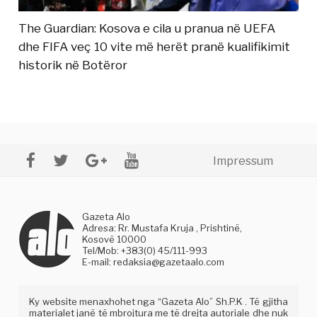
The Guardian: Kosova e cila u pranua në UEFA
dhe FIFA veç 10 vite më herët pranë kualifikimit
historik në Botëror
Impressum
Gazeta Alo
Adresa: Rr. Mustafa Kruja , Prishtinë,
Kosovë 10000
Tel/Mob: +383(0) 45/111-993
E-mail:
redaksia@gazetaalo.com
Ky website menaxhohet nga “Gazeta Alo” Sh.P.K . Të gjitha
materialet janë të mbrojtura me të drejta autoriale dhe nuk