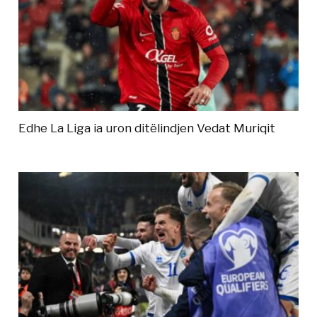
Edhe La Liga ia uron ditëlindjen Vedat Muriqit