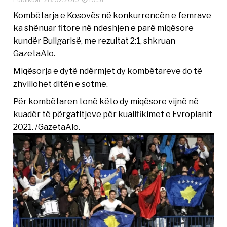
Kombëtarja e Kosovës në konkurrencën e femrave
ka shënuar fitore në ndeshjen e parë miqësore
kundër Bullgarisë, me rezultat 2:1, shkruan
GazetaAlo.
Miqësorja e dytë ndërmjet dy kombëtareve do të
zhvillohet ditën e sotme.
Për kombëtaren tonë këto dy miqësore vijnë në
kuadër të përgatitjeve për kualifikimet e Evropianit
2021. /GazetaAlo.