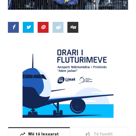
trending_up
whatshot
Më të lexuarat
Të fundit