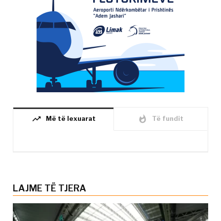
trending_up
whatshot
Më të lexuarat
Të fundit
LAJME TË TJERA