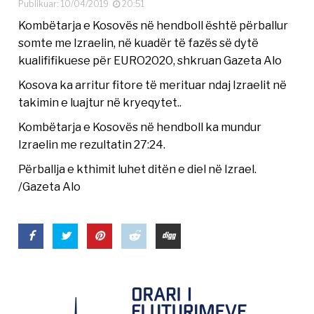
Publikuar: 10/04/2019
20:51
Kombëtarja e Kosovës në hendboll është përballur
somte me Izraelin, në kuadër të fazës së dytë
kualififikuese për EURO2020, shkruan Gazeta Alo
Kosova ka arritur fitore të merituar ndaj Izraelit në
takimin e luajtur në kryeqytet..
Kombëtarja e Kosovës në hendboll ka mundur
Izraelin me rezultatin 27:24.
Përballja e kthimit luhet ditën e diel në Izrael.
/Gazeta Alo