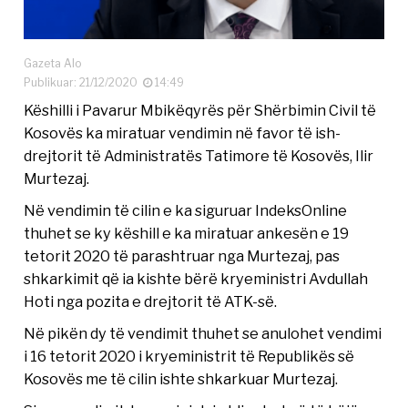
Gazeta Alo
Publikuar: 21/12/2020
14:49
Këshilli i Pavarur Mbikëqyrës për Shërbimin Civil të
Kosovës ka miratuar vendimin në favor të ish-
drejtorit të Administratës Tatimore të Kosovës, Ilir
Murtezaj.
Në vendimin të cilin e ka siguruar IndeksOnline
thuhet se ky këshill e ka miratuar ankesën e 19
tetorit 2020 të parashtruar nga Murtezaj, pas
shkarkimit që ia kishte bërë kryeministri Avdullah
Hoti nga pozita e drejtorit të ATK-së.
Në pikën dy të vendimit thuhet se anulohet vendimi
i 16 tetorit 2020 i kryeministrit të Republikës së
Kosovës me të cilin ishte shkarkuar Murtezaj.