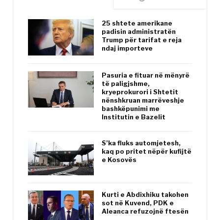
25 shtete amerikane
padisin administratën
Trump për tarifat e reja
ndaj importeve
Pasuria e fituar në mënyrë
të paligjshme,
kryeprokurori i Shtetit
nënshkruan marrëveshje
bashkëpunimi me
Institutin e Bazelit
S’ka fluks automjetesh,
kaq po pritet nëpër kufijtë
e Kosovës
Kurti e Abdixhiku takohen
sot në Kuvend, PDK e
Aleanca refuzojnë ftesën