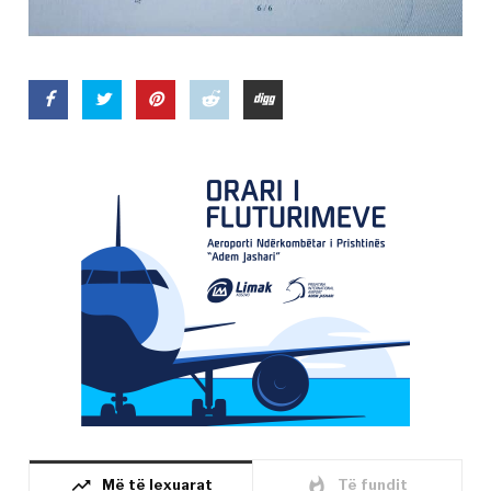
trending_up
whatshot
Më të lexuarat
Të fundit