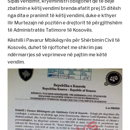
Sipas vendimit, kryeministri obligohet që të bëjë
zbatimin e këtij vendimi brenda afatit prej 15 ditësh
nga dita e pranimit të këtij vendimi, duke e kthyer
Ilir Murtezajn në pozitën e drejtorit të përgjithshëm
të Administratës Tatimore të Kosovës.
Këshilli i Pavarur Mbikëqyrës për Shërbimin Civil të
Kosovës, duhet të njoftohet me shkrim pas
ndërmarrjes së veprimeve në pajtim me këtë
vendim.