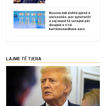
Kosova nuk është pjesë e
eurozonës, por qytetarët
e saj mund të votojnë për
dizajnin e ri të
kartëmonedhave euro
LAJME TË TJERA