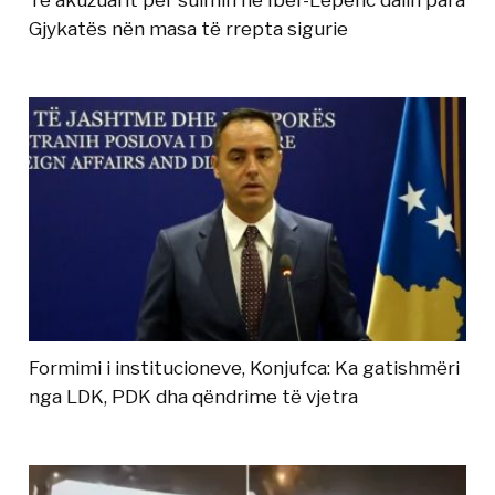
Të akuzuarit për sulmin në Ibër-Lepenc dalin para
Gjykatës nën masa të rrepta sigurie
Formimi i institucioneve, Konjufca: Ka gatishmëri
nga LDK, PDK dha qëndrime të vjetra