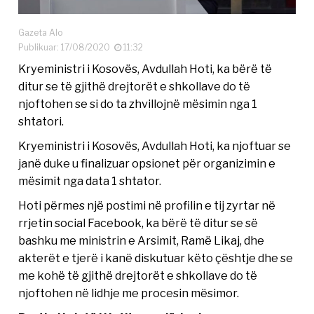
Gazeta Alo
Publikuar: 17/08/2020
11:32
Kryeministri i Kosovës, Avdullah Hoti, ka bërë të
ditur se të gjithë drejtorët e shkollave do të
njoftohen se si do ta zhvillojnë mësimin nga 1
shtatori.
Kryeministri i Kosovës, Avdullah Hoti, ka njoftuar se
janë duke u finalizuar opsionet për organizimin e
mësimit nga data 1 shtator.
Hoti përmes një postimi në profilin e tij zyrtar në
rrjetin social Facebook, ka bërë të ditur se së
bashku me ministrin e Arsimit, Ramë Likaj, dhe
akterët e tjerë i kanë diskutuar këto çështje dhe se
me kohë të gjithë drejtorët e shkollave do të
njoftohen në lidhje me procesin mësimor.