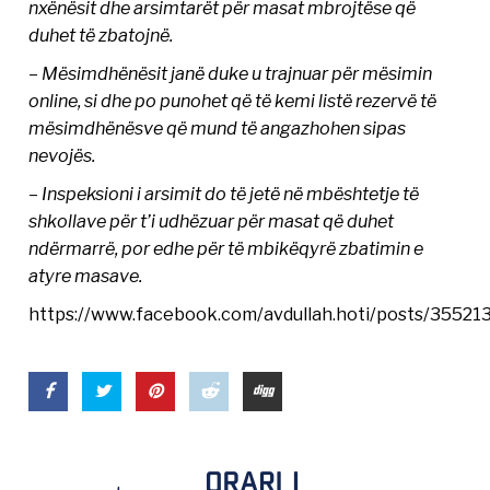
nxënësit dhe arsimtarët për masat mbrojtëse që
duhet të zbatojnë.
– Mësimdhënësit janë duke u trajnuar për mësimin
online, si dhe po punohet që të kemi listë rezervë të
mësimdhënësve që mund të angazhohen sipas
nevojës.
– Inspeksioni i arsimit do të jetë në mbështetje të
shkollave për t’i udhëzuar për masat që duhet
ndërmarrë, por edhe për të mbikëqyrë zbatimin e
atyre masave.
https://www.facebook.com/avdullah.hoti/posts/3552