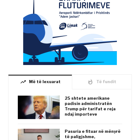
trending_up
whatshot
Më të lexuarat
Të fundit
25 shtete amerikane
padisin administratën
Trump për tarifat e reja
ndaj importeve
Pasuria e fituar në mënyrë
të paligjshme,