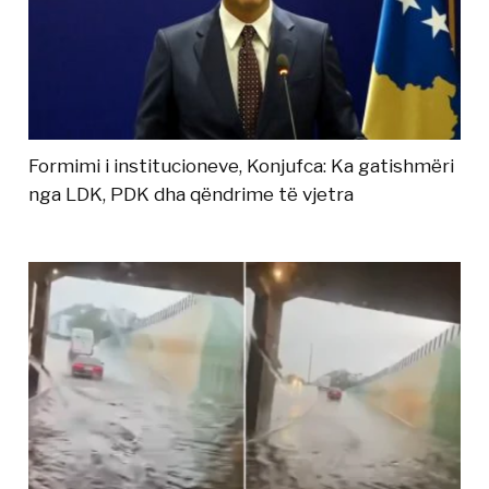
Formimi i institucioneve, Konjufca: Ka gatishmëri
nga LDK, PDK dha qëndrime të vjetra