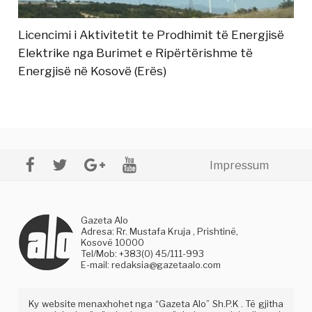
Licencimi i Aktivitetit te Prodhimit të Energjisë
Elektrike nga Burimet e Ripërtërishme të
Energjisë në Kosovë (Erës)
Impressum
Gazeta Alo
Adresa: Rr. Mustafa Kruja , Prishtinë,
Kosovë 10000
Tel/Mob: +383(0) 45/111-993
E-mail:
redaksia@gazetaalo.com
Ky website menaxhohet nga “Gazeta Alo” Sh.P.K . Të gjitha