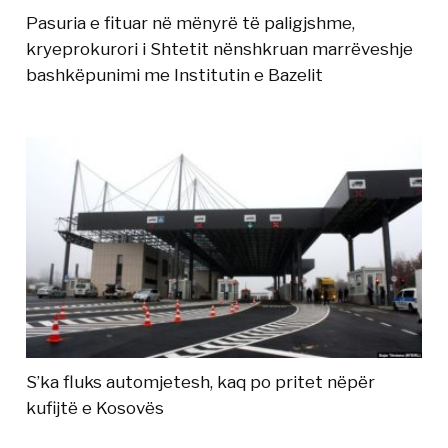
Pasuria e fituar në mënyrë të paligjshme,
kryeprokurori i Shtetit nënshkruan marrëveshje
bashkëpunimi me Institutin e Bazelit
S’ka fluks automjetesh, kaq po pritet nëpër
kufijtë e Kosovës