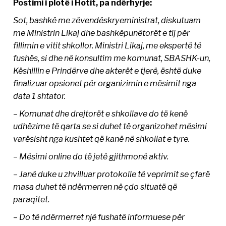
Postimi i plotë i Hotit, pa ndërhyrje:
Sot, bashkë me zëvendëskryeministrat, diskutuam
me Ministrin Likaj dhe bashkëpunëtorët e tij për
fillimin e vitit shkollor. Ministri Likaj, me ekspertë të
fushës, si dhe në konsultim me komunat, SBASHK-un,
Këshillin e Prindërve dhe akterët e tjerë, është duke
finalizuar opsionet për organizimin e mësimit nga
data 1 shtator.
– Komunat dhe drejtorët e shkollave do të kenë
udhëzime të qarta se si duhet të organizohet mësimi
varësisht nga kushtet që kanë në shkollat e tyre.
– Mësimi online do të jetë gjithmonë aktiv.
– Janë duke u zhvilluar protokolle të veprimit se çfarë
masa duhet të ndërmerren në çdo situatë që
paraqitet.
– Do të ndërmerret një fushatë informuese për