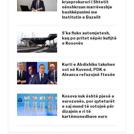
kryeprokurori i Shtetit
nënshkruan marrëveshje
bashkëpunimi me
Institutin e Bazelit
S’ka fluks automjetesh,
kaq po pritet nëpër kufijtë
e Kosovës
Kurti e Abdixhiku takohen
sot në Kuvend, PDK e
Aleanca refuzojnë ftesën
Kosova nuk është pjesë e
eurozonës, por qytetarët
e saj mund të votojnë për
dizajnin e ri të
kartëmonedhave euro