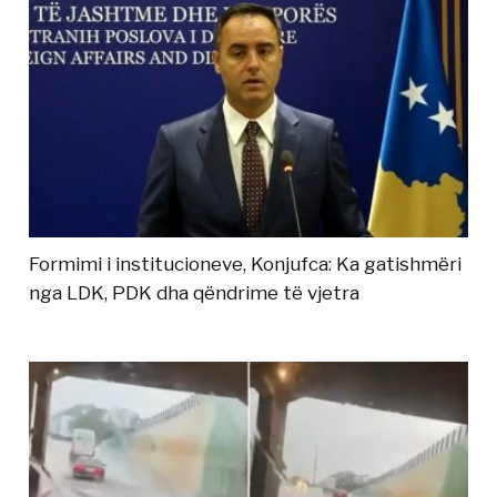
Formimi i institucioneve, Konjufca: Ka gatishmëri
nga LDK, PDK dha qëndrime të vjetra