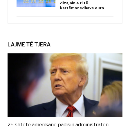
dizajnin e ri të
kartëmonedhave euro
LAJME TË TJERA
25 shtete amerikane padisin administratën