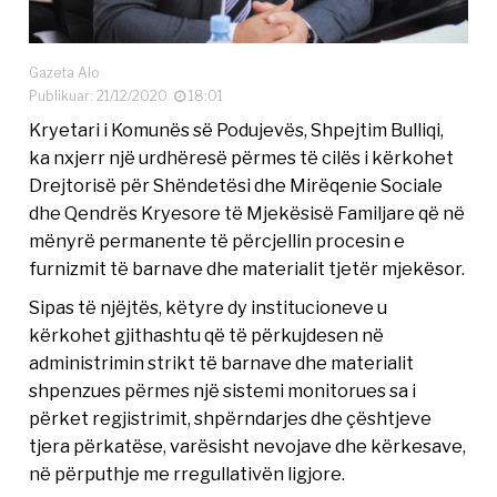
Gazeta Alo
Publikuar: 21/12/2020
18:01
Kryetari i Komunës së Podujevës, Shpejtim Bulliqi,
ka nxjerr një urdhëresë përmes të cilës i kërkohet
Drejtorisë për Shëndetësi dhe Mirëqenie Sociale
dhe Qendrës Kryesore të Mjekësisë Familjare që në
mënyrë permanente të përcjellin procesin e
furnizmit të barnave dhe materialit tjetër mjekësor.
Sipas të njëjtës, këtyre dy institucioneve u
kërkohet gjithashtu që të përkujdesen në
administrimin strikt të barnave dhe materialit
shpenzues përmes një sistemi monitorues sa i
përket regjistrimit, shpërndarjes dhe çështjeve
tjera përkatëse, varësisht nevojave dhe kërkesave,
në përputhje me rregullativën ligjore.