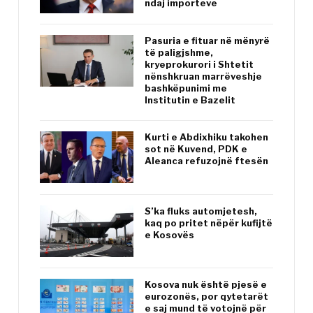
ndaj importeve
Pasuria e fituar në mënyrë
të paligjshme,
kryeprokurori i Shtetit
nënshkruan marrëveshje
bashkëpunimi me
Institutin e Bazelit
Kurti e Abdixhiku takohen
sot në Kuvend, PDK e
Aleanca refuzojnë ftesën
S’ka fluks automjetesh,
kaq po pritet nëpër kufijtë
e Kosovës
Kosova nuk është pjesë e
eurozonës, por qytetarët
e saj mund të votojnë për