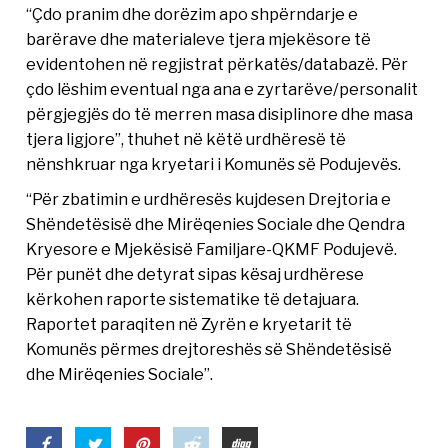
“Çdo pranim dhe dorëzim apo shpërndarje e
barërave dhe materialeve tjera mjekësore të
evidentohen në regjistrat përkatës/databazë. Për
çdo lëshim eventual nga ana e zyrtarëve/personalit
përgjegjës do të merren masa disiplinore dhe masa
tjera ligjore”, thuhet në këtë urdhëresë të
nënshkruar nga kryetari i Komunës së Podujevës.
“Për zbatimin e urdhëresës kujdesen Drejtoria e
Shëndetësisë dhe Mirëqenies Sociale dhe Qendra
Kryesore e Mjekësisë Familjare-QKMF Podujevë.
Për punët dhe detyrat sipas kësaj urdhërese
kërkohen raporte sistematike të detajuara.
Raportet paraqiten në Zyrën e kryetarit të
Komunës përmes drejtoreshës së Shëndetësisë
dhe Mirëqenies Sociale”.