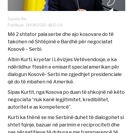
Gazeta Alo
Publikuar: 14/08/2020
15:54
Më 2 shtator pala serbe dhe ajo kosovare do të
takohen në Shtëpinë e Bardhë për negociatat
Kosovë – Serbi.
Albin Kurti, kryetar i Lëvizjes Vetëvendosje, e ka
ndërlidhur ftesën e emisarit special amerikan për
dialogun Kosovë- Serbi me zgjedhjet presidenciale
që do të mbahen në Amerikë.
Sipas Kurtit, nga Kosova po duan të shkojnë në këto
negociata “nuk kanë legjitimitet, kredibilitet,
autoritet e as kompetencë”.
Kurti ka thënë se me Serbinë duhet të dialogohet si
shtet fqinje, bazuar në parimin e reciprociteti dhe
pas përgatitjeve të duhura e me transparencë të