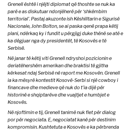
Grenell është i njëjti diplomat që thoshte se nuk ka
parë e as diskutuar ndonjëherë për ‘shkëmbim
territorial’. Pastaj akuzonte ish Këshilltarin e Sigurisë
Nacionale, John Bolton, se ai paska qenë prapa këtij
plani, ndërkaq ky i fundit u përgjigj duke thënë se atë e
ka dëgjuar nga dy presidentët, të Kosovës e të
Serbisë.
Në janar të këtij viti Grenell ndryshoi pozicionin e
deriatëhershëm amerikan dhe braktisi të gjitha
kërkesat ndaj Serbisë në raport me Kosovën. Grenell
ia ka mësyrë kontestit Kosovë-Serbi si një cowboy i
financave dhe medieve që nuk do t’ia dijë për
historinë e shqiptarëve dhe vuajtjet e humbjet e
Kosovës.
Në njoftimin e tij, Grenell tanimë nuk flet për dialog
por për negociata. E, negociatat kanë për destinim
kompromisin. Kushtetuta e Kosovës e ka përbrenda