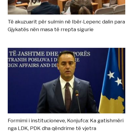
Të akuzuarit për sulmin në Ibër-Lepenc dalin para
Gjykatës nën masa të rrepta sigurie
Formimi i institucioneve, Konjufca: Ka gatishmëri
nga LDK, PDK dha qëndrime të vjetra