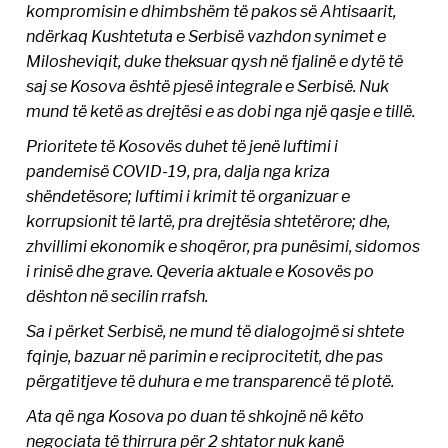
kompromisin e dhimbshëm të pakos së Ahtisaarit,
ndërkaq Kushtetuta e Serbisë vazhdon synimet e
Milosheviqit, duke theksuar qysh në fjalinë e dytë të
saj se Kosova është pjesë integrale e Serbisë. Nuk
mund të ketë as drejtësi e as dobi nga një qasje e tillë.
Prioritete të Kosovës duhet të jenë luftimi i
pandemisë COVID-19, pra, dalja nga kriza
shëndetësore; luftimi i krimit të organizuar e
korrupsionit të lartë, pra drejtësia shtetërore; dhe,
zhvillimi ekonomik e shoqëror, pra punësimi, sidomos
i rinisë dhe grave. Qeveria aktuale e Kosovës po
dështon në secilin rrafsh.
Sa i përket Serbisë, ne mund të dialogojmë si shtete
fqinje, bazuar në parimin e reciprocitetit, dhe pas
përgatitjeve të duhura e me transparencë të plotë.
Ata që nga Kosova po duan të shkojnë në këto
negociata të thirrura për 2 shtator nuk kanë