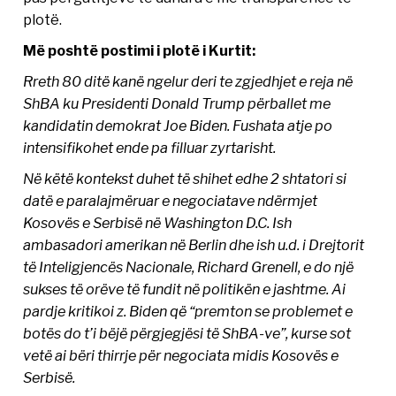
plotë.
Më poshtë postimi i plotë i Kurtit:
Rreth 80 ditë kanë ngelur deri te zgjedhjet e reja në
ShBA ku Presidenti Donald Trump përballet me
kandidatin demokrat Joe Biden. Fushata atje po
intensifikohet ende pa filluar zyrtarisht.
Në këtë kontekst duhet të shihet edhe 2 shtatori si
datë e paralajmëruar e negociatave ndërmjet
Kosovës e Serbisë në Washington D.C. Ish
ambasadori amerikan në Berlin dhe ish u.d. i Drejtorit
të Inteligjencës Nacionale, Richard Grenell, e do një
sukses të orëve të fundit në politikën e jashtme. Ai
pardje kritikoi z. Biden që “premton se problemet e
botës do t’i bëjë përgjegjësi të ShBA-ve”, kurse sot
vetë ai bëri thirrje për negociata midis Kosovës e
Serbisë.