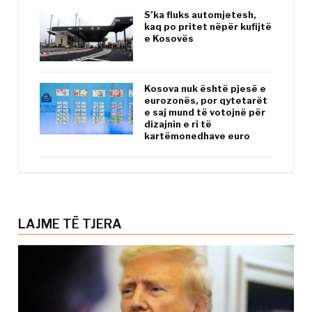
S’ka fluks automjetesh,
kaq po pritet nëpër kufijtë
e Kosovës
Kosova nuk është pjesë e
eurozonës, por qytetarët
e saj mund të votojnë për
dizajnin e ri të
kartëmonedhave euro
LAJME TË TJERA