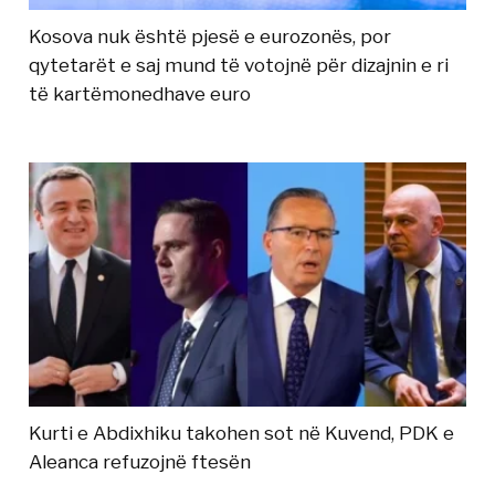
Kosova nuk është pjesë e eurozonës, por
qytetarët e saj mund të votojnë për dizajnin e ri
të kartëmonedhave euro
Kurti e Abdixhiku takohen sot në Kuvend, PDK e
Aleanca refuzojnë ftesën