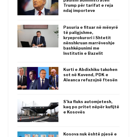
padisin administratën
Trump për tarifat e reja
ndaj importeve
Pasuria e fituar në mënyrë
të paligjshme,
kryeprokurori i Shtetit
nënshkruan marrëveshje
bashkëpunimi me
Institutin e Bazelit
Kurti e Abdixhiku takohen
sot në Kuvend, PDK e
Aleanca refuzojnë ftesën
S’ka fluks automjetesh,
kaq po pritet nëpër kufijtë
e Kosovës
Kosova nuk është pjesë e