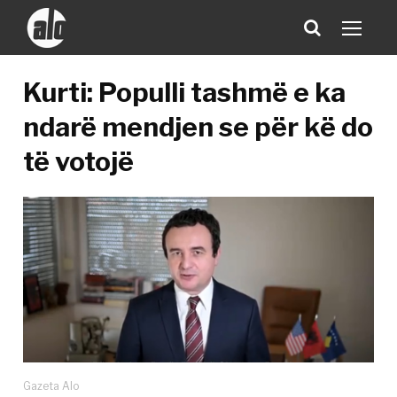
Kurti: Populli tashmë e ka
ndarë mendjen se për kë do
të votojë
Gazeta Alo