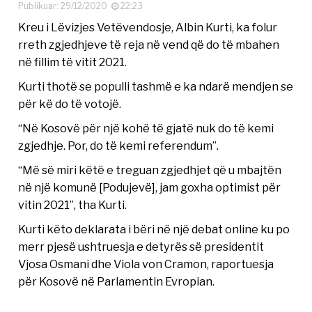
Publikuar: 29/12/2020
22:23
Kreu i Lëvizjes Vetëvendosje, Albin Kurti, ka folur
rreth zgjedhjeve të reja në vend që do të mbahen
në fillim të vitit 2021.
Kurti thotë se populli tashmë e ka ndarë mendjen se
për kë do të votojë.
“Në Kosovë për një kohë të gjatë nuk do të kemi
zgjedhje. Por, do të kemi referendum”.
“Më së miri këtë e treguan zgjedhjet që u mbajtën
në një komunë [Podujevë], jam goxha optimist për
vitin 2021”, tha Kurti.
Kurti këto deklarata i bëri në një debat online ku po
merr pjesë ushtruesja e detyrës së presidentit
Vjosa Osmani dhe Viola von Cramon, raportuesja
për Kosovë në Parlamentin Evropian.