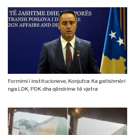
Formimi i institucioneve, Konjufca: Ka gatishmëri
nga LDK, PDK dha qëndrime të vjetra