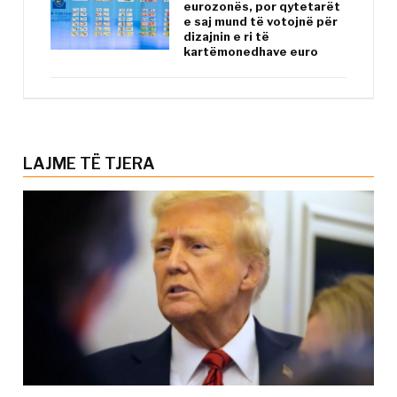
eurozonës, por qytetarët
e saj mund të votojnë për
dizajnin e ri të
kartëmonedhave euro
LAJME TË TJERA