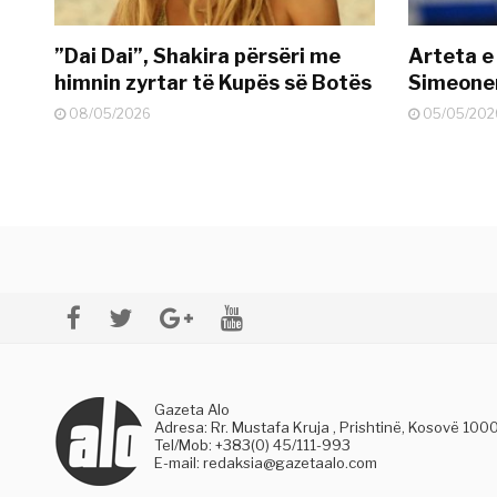
”Dai Dai”, Shakira përsëri me
Arteta e
himnin zyrtar të Kupës së Botës
Simeonen
08/05/2026
05/05/202
Gazeta Alo
Adresa: Rr. Mustafa Kruja , Prishtinë, Kosovë 100
Tel/Mob: +383(0) 45/111-993
E-mail:
redaksia@gazetaalo.com