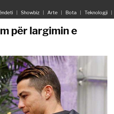
ëndeti
Showbiz
Arte
Bota
Teknologji
ëm për largimin e