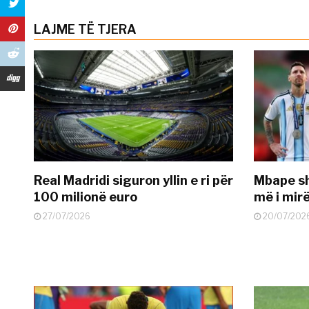
LAJME TË TJERA
Real Madridi siguron yllin e ri për
Mbape sh
100 milionë euro
më i mir
27/07/2026
20/07/202