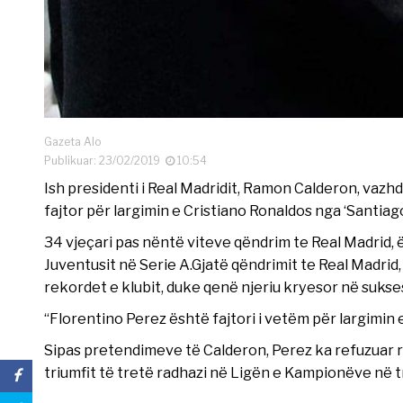
Gazeta Alo
Publikuar: 23/02/2019
10:54
Ish presidenti i Real Madridit, Ramon Calderon, vazh
fajtor për largimin e Cristiano Ronaldos nga ‘Santia
34 vjeçari pas nëntë viteve qëndrim te Real Madrid, 
Juventusit në Serie A.Gjatë qëndrimit te Real Madrid,
rekordet e klubit, duke qenë njeriu kryesor në sukses
“Florentino Perez është fajtori i vetëm për largimin 
Sipas pretendimeve të Calderon, Perez ka refuzuar r
triumfit të tretë radhazi në Ligën e Kampionëve në tr