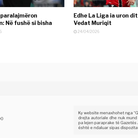
 paralajmëron
Edhe La Liga ia uron dit
: Në fushë si bisha
Vedat Muriqit
6
24/04/2026
Ky website menaxhohet nga “Gaz
drejta autoriale dhe nuk mund
00
pa lejen paraprake të Gazetës A
është e ndaluar sipas dispozitav