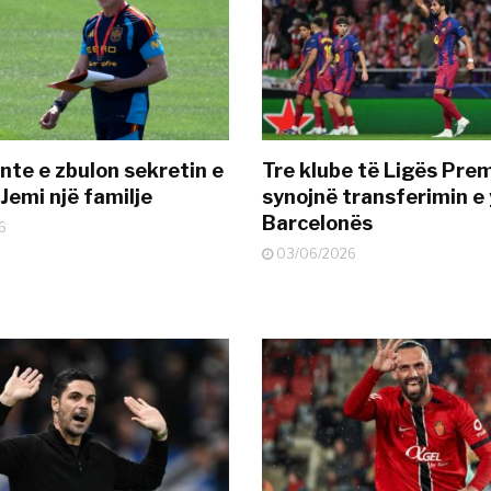
nte e zbulon sekretin e
Tre klube të Ligës Pre
Jemi një familje
synojnë transferimin e y
Barcelonës
6
03/06/2026