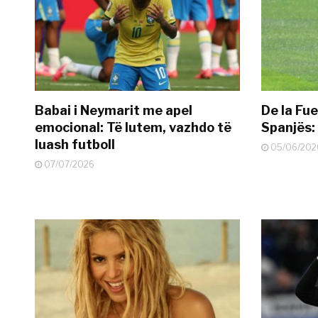
Babai i Neymarit me apel
De la Fue
emocional: Të lutem, vazhdo të
Spanjës: 
luash futboll
05/06/202
07/07/2026