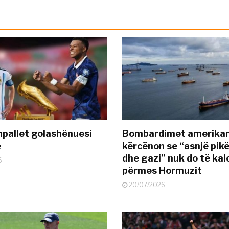
pallet golashënuesi
Bombardimet amerikane
ë
kërcënon se “asnjë pik
dhe gazi” nuk do të kal
6
përmes Hormuzit
20/07/2026