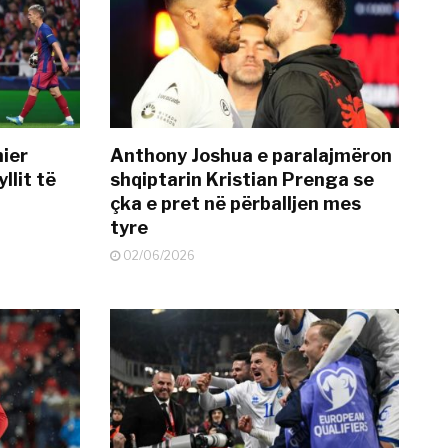
mier
Anthony Joshua e paralajmëron
llit të
shqiptarin Kristian Prenga se
çka e pret në përballjen mes
tyre
02/06/2026