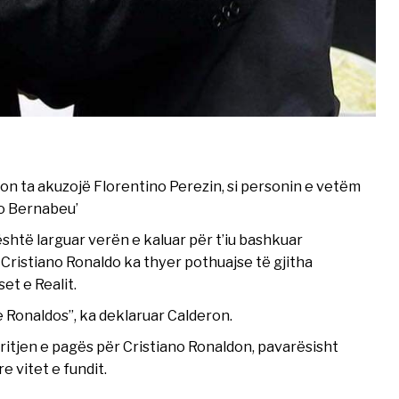
don ta akuzojë Florentino Perezin, si personin e vetëm
go Bernabeu’
është larguar verën e kaluar për t’iu bashkuar
 Cristiano Ronaldo ka thyer pothuajse të gjitha
et e Realit.
e Ronaldos”, ka deklaruar Calderon.
ritjen e pagës për Cristiano Ronaldon, pavarësisht
e vitet e fundit.