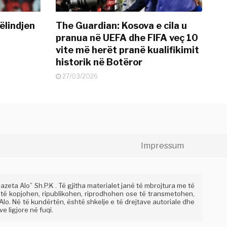
ëlindjen
The Guardian: Kosova e cila u
pranua në UEFA dhe FIFA veç 10
vite më herët pranë kualifikimit
historik në Botëror
27/03/2026
Impressum
eta Alo” Sh.P.K . Të gjitha materialet janë të mbrojtura me të
 të kopjohen, ripublikohen, riprodhohen ose të transmetohen,
lo. Në të kundërtën, është shkelje e të drejtave autoriale dhe
e ligjore në fuqi.