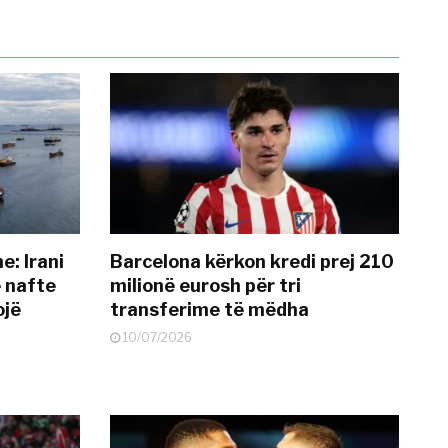
: Irani
Barcelona kërkon kredi prej 210
ë nafte
milionë eurosh për tri
ojë
transferime të mëdha
10/07/2026