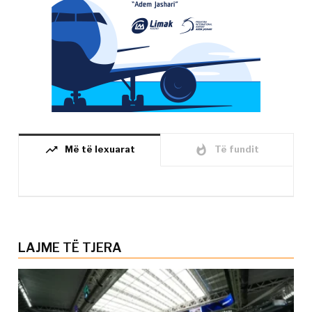
trending_up
whatshot
Më të lexuarat
Të fundit
LAJME TË TJERA