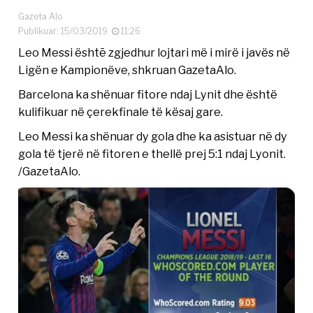
Gazeta Alo
Publikuar: 15/03/2019
11:26
Leo Messi ështē zgjedhur lojtari më i mirë i javës në
Ligën e Kampionëve, shkruan GazetaAlo.
Barcelona ka shënuar fitore ndaj Lynit dhe është
kulifikuar në çerekfinale të kësaj gare.
Leo Messi ka shënuar dy gola dhe ka asistuar në dy
gola të tjerë në fitoren e thellë prej 5:1 ndaj Lyonit.
/GazetaAlo.