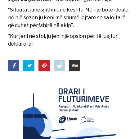
‘’Situatat janë gjithmonë kështu. Në një botë ideale,
në një sezon ju keni më shumë lojtarë se sa lojtarë
që duhet përfshirë në ekip’’.
‘’Kur jeni në stol, ju jeni një opsion për të luajtur’’,
deklaroi ai.