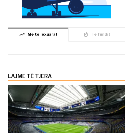
trending_up
whatshot
Më të lexuarat
Të fundit
LAJME TË TJERA