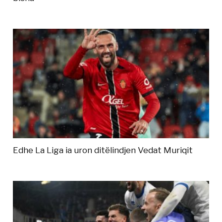
Edhe La Liga ia uron ditëlindjen Vedat Muriqit