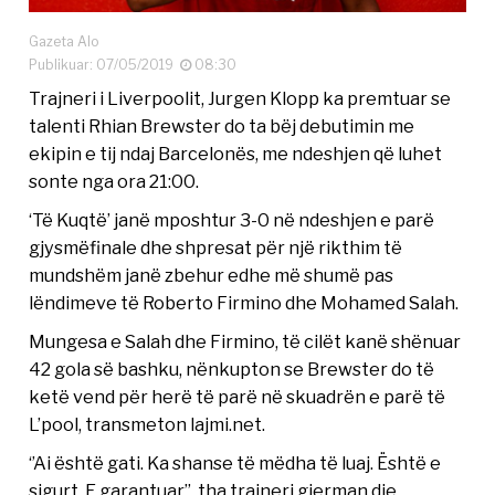
Gazeta Alo
Publikuar: 07/05/2019
08:30
Trajneri i Liverpoolit, Jurgen Klopp ka premtuar se
talenti Rhian Brewster do ta bëj debutimin me
ekipin e tij ndaj Barcelonës, me ndeshjen që luhet
sonte nga ora 21:00.
‘Të Kuqtë’ janë mposhtur 3-0 në ndeshjen e parë
gjysmëfinale dhe shpresat për një rikthim të
mundshëm janë zbehur edhe më shumë pas
lëndimeve të Roberto Firmino dhe Mohamed Salah.
Mungesa e Salah dhe Firmino, të cilët kanë shënuar
42 gola së bashku, nënkupton se Brewster do të
ketë vend për herë të parë në skuadrën e parë të
L’pool, transmeton lajmi.net.
‘’Ai është gati. Ka shanse të mëdha të luaj. Është e
sigurt. E garantuar’’, tha trajneri gjerman dje.