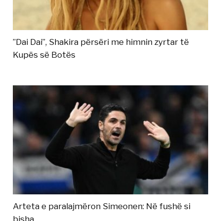
”Dai Dai”, Shakira përsëri me himnin zyrtar të
Kupës së Botës
Arteta e paralajmëron Simeonen: Në fushë si
bisha