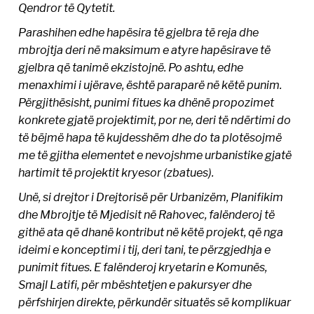
Qendror të Qytetit.
Parashihen edhe hapësira të gjelbra të reja dhe
mbrojtja deri në maksimum e atyre hapësirave të
gjelbra që tanimë ekzistojnë. Po ashtu, edhe
menaxhimi i ujërave, është paraparë në këtë punim.
Përgjithësisht, punimi fitues ka dhënë propozimet
konkrete gjatë projektimit, por ne, deri të ndërtimi do
të bëjmë hapa të kujdesshëm dhe do ta plotësojmë
me të gjitha elementet e nevojshme urbanistike gjatë
hartimit të projektit kryesor (zbatues).
Unë, si drejtor i Drejtorisë për Urbanizëm, Planifikim
dhe Mbrojtje të Mjedisit në Rahovec, falënderoj të
githë ata që dhanë kontribut në këtë projekt, që nga
ideimi e konceptimi i tij, deri tani, te përzgjedhja e
punimit fitues. E falënderoj kryetarin e Komunës,
Smajl Latifi, për mbështetjen e pakursyer dhe
përfshirjen direkte, përkundër situatës së komplikuar