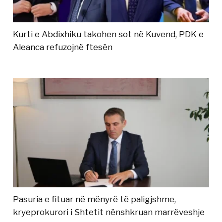
Kurti e Abdixhiku takohen sot në Kuvend, PDK e
Aleanca refuzojnë ftesën
Pasuria e fituar në mënyrë të paligjshme,
kryeprokurori i Shtetit nënshkruan marrëveshje