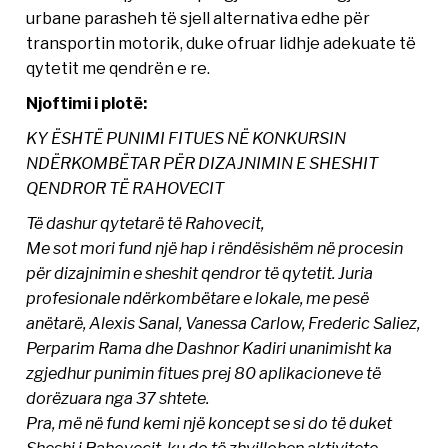
urbane parasheh të sjell alternativa edhe për
transportin motorik, duke ofruar lidhje adekuate të
qytetit me qendrën e re.
Njoftimi i plotë:
KY ËSHTË PUNIMI FITUES NË KONKURSIN
NDËRKOMBËTAR PËR DIZAJNIMIN E SHESHIT
QENDROR TË RAHOVECIT
Të dashur qytetarë të Rahovecit,
Me sot mori fund një hap i rëndësishëm në procesin
për dizajnimin e sheshit qendror të qytetit. Juria
profesionale ndërkombëtare e lokale, me pesë
anëtarë, Alexis Sanal, Vanessa Carlow, Frederic Saliez,
Perparim Rama dhe Dashnor Kadiri unanimisht ka
zgjedhur punimin fitues prej 80 aplikacioneve të
dorëzuara nga 37 shtete.
Pra, më në fund kemi një koncept se si do të duket
Sheshi i Rahovecit, ku do të zhvillohen aktivitete