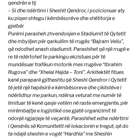
qendrën e tij
– Si dhe ndërtimi i Sheshit Qendror, i pozicionuar aty
ku piqen shtegu i këmbësorëve dhe shëtitorja e
gjelbër
Punimi parasheh zhvendosjen e Stadiumit të Qytetit
dhe mbylljen për qarkullim të rrugës “Bajram Veliu”,
që ndodhet anash stadiumit. Parashihet që një rrugë e
re të ndërtohet te parkingu ekzistues për të
mundësuar trafikun motorik mes rrugëve “Ibrahim
Rugova” dhe “Xhelal Hajda – Toni”. Arkitektët fitues
kanë paraparë gjithashtu që Sheshi Qendror i Qytetit
të jetë një hapësirë e këmbësoreve dhe çiklistëve i
ndërlidhur me parkun, ndërsa veturat me numër të
limituar të kenë qasje vetëm në raste emergjente, për
mirëmbajtje e logjistikë ose gjatë organizimit të
ndonjë ngjarjeje të veçantë. Parashihet edhe ndërtimi
i Qendrës së Komunitetit në lokacionin e tregut, që do
ta ndajë sheshin e vogël “Hardhia” me Sheshin