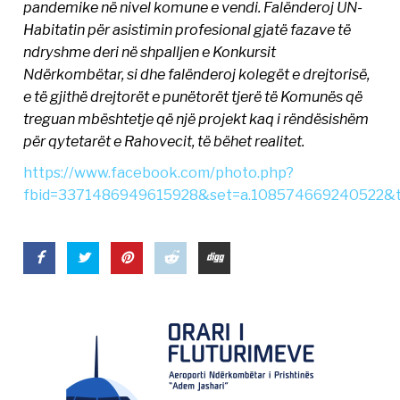
pandemike në nivel komune e vendi. Falënderoj UN-
Habitatin për asistimin profesional gjatë fazave të
ndryshme deri në shpalljen e Konkursit
Ndërkombëtar, si dhe falënderoj kolegët e drejtorisë,
e të gjithë drejtorët e punëtorët tjerë të Komunës që
treguan mbështetje që një projekt kaq i rëndësishëm
për qytetarët e Rahovecit, të bëhet realitet.
https://www.facebook.com/photo.php?
fbid=3371486949615928&set=a.108574669240522&