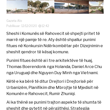
Gazeta Alo
Publikuar: 12/12/2020
12:42
Sheshi i Komunës së Rahovecit së shpejti pritet të
marrë një pamje të re. Aty është shpallur punimi
fitues në Konkursin Ndërkombëtar për Dizejnimin e
sheshit qendror të kësaj komune.
Punimi fitues është ai i tre arkitektëve të huaj,
Thomas Boerendonk nga Holanda, Daniel Arce Chu
nga Uruguaji dhe Nguyen Duy Minh nga Vietnami.
Këtë e ka bërë të ditur Drejtori i Drejtorisë për
Urbanizëm, Planifikim dhe Mbrojtje të Mjedisit në
Komunën e Rahovecit, Rumir Zhuniqi.
Ai ka thënë se punimi trajton aspekte të shumta të
sheshit dhe qytetit në përgjithësi. Strategjia