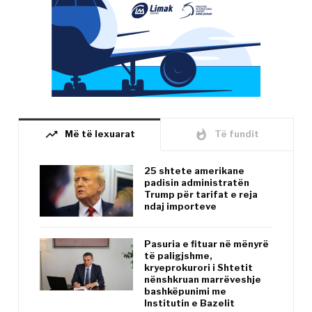
trending_up
whatshot
Më të lexuarat
Të fundit
25 shtete amerikane
padisin administratën
Trump për tarifat e reja
ndaj importeve
Pasuria e fituar në mënyrë
të paligjshme,
kryeprokurori i Shtetit
nënshkruan marrëveshje
bashkëpunimi me
Institutin e Bazelit