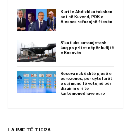
Kurti e Abdixhiku takohen
sot në Kuvend, PDK e
Aleanca refuzojnë ftesën
S’ka fluks automjetesh,
kaq po pritet nëpër kufijtë
e Kosovës
Kosova nuk është pjesë e
eurozonës, por qytetarët
e saj mund të votojnë për
dizajnin e ri të
kartëmonedhave euro
LAJME TË TJERA