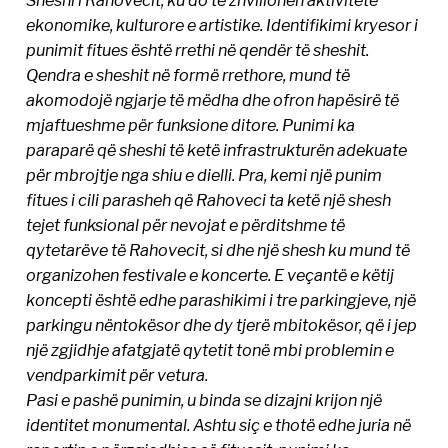
ekonomike, kulturore e artistike. Identifikimi kryesor i
punimit fitues është rrethi në qendër të sheshit.
Qendra e sheshit në formë rrethore, mund të
akomodojë ngjarje të mëdha dhe ofron hapësirë të
mjaftueshme për funksione ditore. Punimi ka
paraparë që sheshi të ketë infrastrukturën adekuate
për mbrojtje nga shiu e dielli. Pra, kemi një punim
fitues i cili parasheh që Rahoveci ta ketë një shesh
tejet funksional për nevojat e përditshme të
qytetarëve të Rahovecit, si dhe një shesh ku mund të
organizohen festivale e koncerte. E veçantë e këtij
koncepti është edhe parashikimi i tre parkingjeve, një
parkingu nëntokësor dhe dy tjerë mbitokësor, që i jep
një zgjidhje afatgjatë qytetit tonë mbi problemin e
vendparkimit për vetura.
Pasi e pashë punimin, u binda se dizajni krijon një
identitet monumental. Ashtu siç e thotë edhe juria në