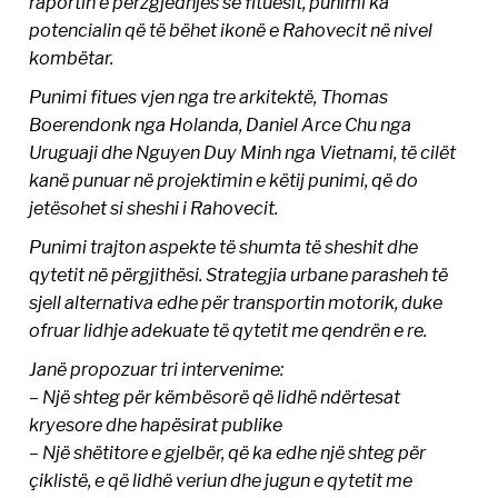
raportin e përzgjedhjes së fituesit, punimi ka
potencialin që të bëhet ikonë e Rahovecit në nivel
kombëtar.
Punimi fitues vjen nga tre arkitektë, Thomas
Boerendonk nga Holanda, Daniel Arce Chu nga
Uruguaji dhe Nguyen Duy Minh nga Vietnami, të cilët
kanë punuar në projektimin e këtij punimi, që do
jetësohet si sheshi i Rahovecit.
Punimi trajton aspekte të shumta të sheshit dhe
qytetit në përgjithësi. Strategjia urbane parasheh të
sjell alternativa edhe për transportin motorik, duke
ofruar lidhje adekuate të qytetit me qendrën e re.
Janë propozuar tri intervenime:
– Një shteg për këmbësorë që lidhë ndërtesat
kryesore dhe hapësirat publike
– Një shëtitore e gjelbër, që ka edhe një shteg për
çiklistë, e që lidhë veriun dhe jugun e qytetit me