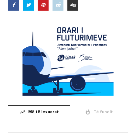
trending_up
whatshot
Më të lexuarat
Të fundit