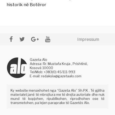
historik në Botëror
Impressum
Gazeta Alo
Adresa: Rr. Mustafa Kruja , Prishtinë,
Kosovë 10000
Tel/Mob: +383(0) 45/111-993
E-mail:
redaksia@gazetaalo.com
Ky website menaxhohet nga “Gazeta Alo” Sh.P.K . Të gjitha
materialet janë të mbrojtura me të drejta autoriale dhe nuk
mund të kopjohen, ripublikohen, riprodhohen ose të
transmetohen, pa lejen paraprake të Gazetës Alo.