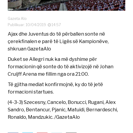
Gazeta Alo
Publikuar: 10/04/2019
14:57
Ajax dhe Juventus do të përballen sonte në
çerekfinalen e parë të Ligës së Kampionëve,
shkruan GazetaAlo
Duket se Allegri nuk ka më dyshime për
formacionin që sonte do të aktivizojë në Johan
Cruijff Arena me fillim nga ora 21:00.
Të gjitha mediat konfirmojnë, ky do të jetë
formacioni startues.
(4-3-3) Szecesny, Cancelo, Bonucci, Rugani, Alex
Sandro, Bentancur, Pjanic, Matuidi, Bernardeschi,
Ronaldo, Mandzukic. /GazetaAlo