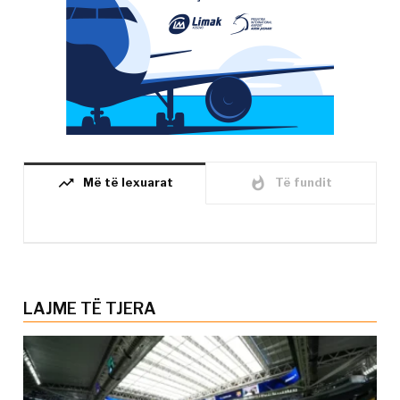
trending_up
whatshot
Më të lexuarat
Të fundit
LAJME TË TJERA