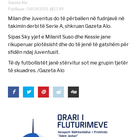
Gazeta Alo
Publikuar: 04/04/2019
17:44
Milan dhe Juventus do të përballen në fudnjavë në
takimin derbi të Serie A, shkruan Gazeta Alo.
Sipas Sky yjet e Milanit Suso dhe Kessie jane
rikuperuar plotësisht dhe do të jenë të gatshëm për
sfidën ndaj Juventusit.
Të dy futbollistët janë stërvitur sot me grupin tjetër
të skuadres. /Gazeta Alo