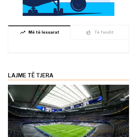
trending_up
whatshot
Më të lexuarat
Të fundit
LAJME TË TJERA