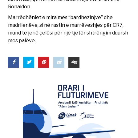
Ronaldon.
Marrëdhëniet e mira mes “bardhezinjve” dhe
madrilenëve, si në rastin e marrëveshjes për CR7,
mund të jenë çelësi për një tjetër shtrëngim duarsh
mes palëve.