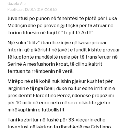
Gazeta Alo
Publikuar: 12/01/2019
18:52
Juventusi po punon në fshehtësi të plotë për Luka
Modriçin dhe po provon gjithçka për ta afruar në
Torino fituesin në fuqi të “Topit të Artë”.
Një sulm “blitz” i bardhezinjve që ka surprizuar
Interin, që pikërisht në javët e fundit kishte provuar
të kuptonte mundësitë reale për të transferuar në
Serinë A mesfushorin kroat, të cilin zikaltrit
tentuan ta rrëmbenin në verë.
Mirëpo në atë kohë nuk ishin pjekur kushtet për
largimin e tij nga Reali, duke nxitur edhe irritimin e
presidentit Florentino Perez, ndonëse propozimi
për 10 milionë euro neto në sezon kishte gjetur
mirëkuptimin e futbollistit.
Tani ka zbritur në fushë për 33-vjeçarin edhe
Juventusi, që kërkon ta ribashkojë me Cristiano