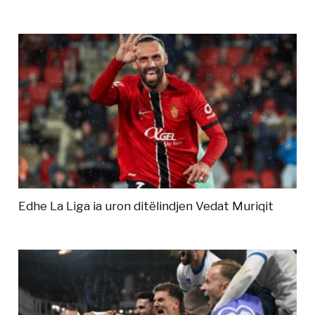
Edhe La Liga ia uron ditëlindjen Vedat Muriqit